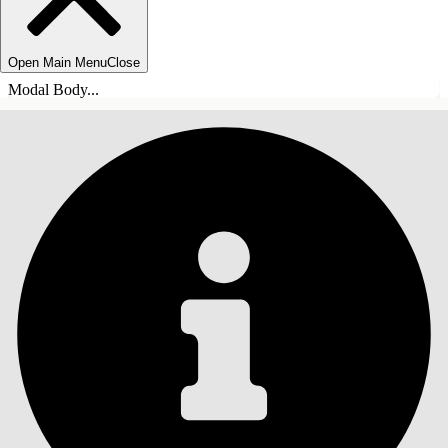
Open Main Menu
Close
Modal Body...
INNHOLD
Søk
Vis innholdsfortegnelse
Innhold