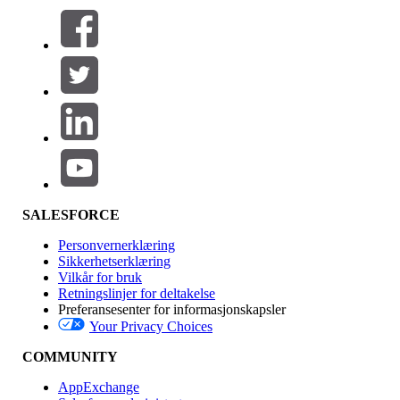
Filtrer etter (0)
VELG FILTRE
Legg til
Produktområde
Funksjonsinnvirkning
SALESFORCE
Personvernerklæring
Sikkerhetserklæring
Vilkår for bruk
Retningslinjer for deltakelse
Preferansesenter for informasjonskapsler
Your Privacy Choices
Utgave
COMMUNITY
AppExchange