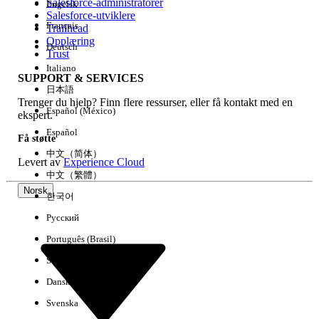
Salesforce-administratorer
Engelsk
Salesforce-utviklere
Français
Trailhead
Erfaring
Opplæring
Deutsch
Trust
Italiano
SUPPORT & SERVICES
日本語
Trenger du hjelp? Finn flere ressurser, eller få kontakt med en
Fjern alle
Utført
Español (México)
ekspert.
Español
Få støtte
中文（简体）
Levert av
Experience Cloud
中文（繁體）
Norsk
한국어
Русский
Português (Brasil)
Suomi
Dansk
Svenska