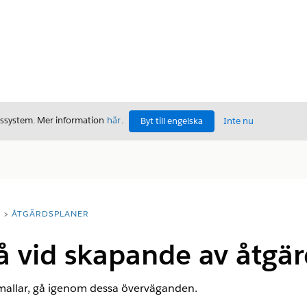
gssystem. Mer information
här
.
Byt till engelska
Inte nu
T
ÅTGÄRDSPLANER
å vid skapande av åtgä
mallar, gå igenom dessa överväganden.