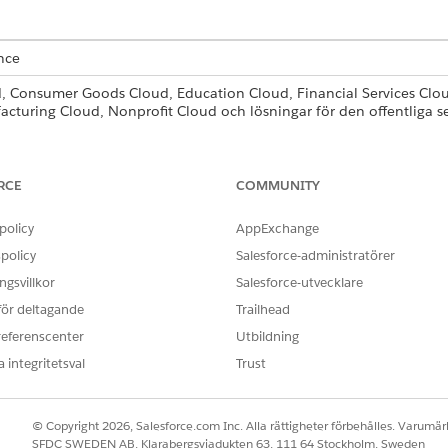
ence
ud, Consumer Goods Cloud, Education Cloud, Financial Services C
cturing Cloud, Nonprofit Cloud och lösningar för den offentliga s
nton, kontakter, leads eller andra objekt som stöds, eller för egna 
 alla kontoposttyper, till exempel person, individ, hushåll, företag
RCE
COMMUNITY
r som skapats från en mall endast innehålla samma lista över objek
ifter eller andra objekt i en skapad åtgärdsplan, aktivera
Låt använ
policy
AppExchange
pgifter eller andra objekt i en åtgärdsplanmall.
policy
Salesforce-administratörer
 åtgärdsplanmall en statuslivscykel. Du kan uppdatera en åtgärdspl
gsvillkor
Salesforce-utvecklare
gärdsplaner från en Publicerad mall. Efter att du har publicerat en
 för deltagande
Trailhead
tstatus. Du kan inaktivera en Publicerad åtgärdsplanmall för att göra 
referenscenter
Utbildning
till status Utkast eller Publicerad.
 integritetsval
Trust
© Copyright 2026, Salesforce.com Inc. Alla rättigheter förbehålles. Varumärk
SFDC SWEDEN AB, Klarabergsviadukten 63, 111 64 Stockholm, Sweden