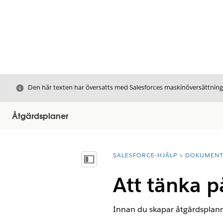
Stäng
Den här texten har översatts med Salesforces maskinöversättnin
Åtgärdsplaner
SALESFORCE-HJÄLP
DOKUMEN
Du är här:
Visa innehållsförteckning
Att tänka p
Innan du skapar åtgärdsplan