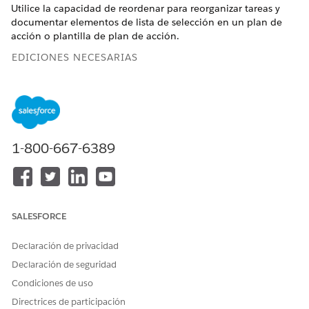
Utilice la capacidad de reordenar para reorganizar tareas y
documentar elementos de lista de selección en un plan de
acción o plantilla de plan de acción.
EDICIONES NECESARIAS
Disponible en: Lightning Experience
Disponible en: Automotive Cloud, Consumer Goods Cloud,
Education Cloud, Financial Services Cloud, Government
Cloud con Lightning Scheduler, Health Cloud,
1-800-667-6389
Manufacturing Cloud, Nonprofit Cloud y Soluciones del
sector público.
Ver disponibilidad de edición
.
PERMISOS DE USUARIO NECESARIOS
SALESFORCE
Para configurar planes de
Conjunto de permisos
acción:
Planes de acción
Declaración de privacidad
O bien
Declaración de seguridad
Modificar todos los datos
Condiciones de uso
Directrices de participación
Abra el plan de acción o la plantilla de plan de acción en