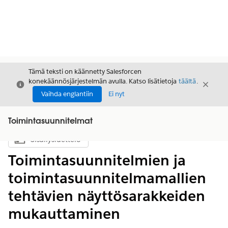
Tämä teksti on käännetty Salesforcen
konekäännösjärjestelmän avulla. Katso lisätietoja
täältä
.
Sulje
Sulje
Sulje
Vaihda englantiin
Ei nyt
Toimintasuunnitelmat
Sisällysluettelo
Näytä sisällysluettelo
Toimintasuunnitelmien ja
toimintasuunnitelmamallien
tehtävien näyttösarakkeiden
mukauttaminen