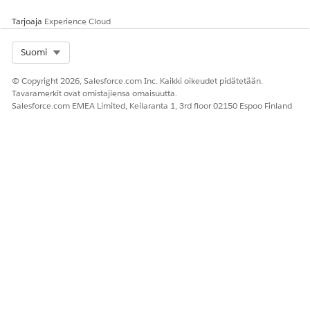
sarakkeet -osiosta
Valitse
.
Siirrä Sarakkeet Käytettävissä-luettelosta Käytettävissä-
Tarjoaja
Experience Cloud
luetteloon Valitut-luetteloon ja lajittele niiden järjestys
tarvittaessa.
Select Org
Suomi
© Copyright 2026, Salesforce.com Inc. Kaikki oikeudet pidätetään.
Tavaramerkit ovat omistajiensa omaisuutta.
Salesforce.com EMEA Limited, Keilaranta 1, 3rd floor 02150 Espoo Finland