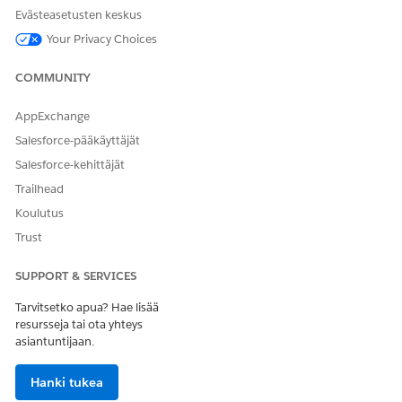
Evästeasetusten keskus
FSC-palvelut
Your Privacy Choices
OR
Kaikkien tietojen
COMMUNITY
muokkausoikeus
AppExchange
Salesforce-pääkäyttäjät
Salesforce-kehittäjät
Trailhead
Muiden tehtäväkenttien sarakkeiden
HUOMAUTUS
Koulutus
mukauttamiseen tuetut datatyypit ovat teksti, totuusarvo ja
Trust
valintaluettelo (yksi valinta). Kaikkia datatyyppejä tuetaan
oletuskentille.
SUPPORT & SERVICES
Tarvitsetko apua? Hae lisää
Avaa toimintasuunnitelma tai toimintasuunnitelmamalli,
resursseja tai ota yhteys
jonka sarakkeiden näyttötapaa haluat mukauttaa.
asiantuntijaan.
Napsauta Määritykset-valikosta
Muokkaa sivua
.
Valitse Tehtävät-komponentti.
Hanki tukea
Napsauta Ominaisuudet-ikkunan Tehtäväkenttien