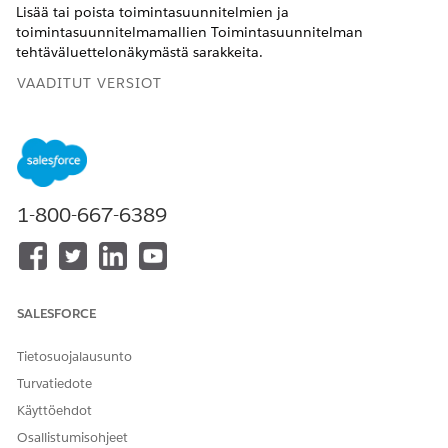
Lisää tai poista toimintasuunnitelmien ja
toimintasuunnitelmamallien Toimintasuunnitelman
tehtäväluettelonäkymästä sarakkeita.
VAADITUT VERSIOT
Käytettävissä: Lightning Experiencessa
Käytettävissä: Automotive Cloud, Consumer Goods Cloud,
Education Cloud, Financial Services Cloud, Government
Cloud ja Lightning Scheduler, Health Cloud, Manufacturing
1-800-667-6389
Cloud, Nonprofit Cloud ja Public Sector -ratkaisut.
Näytä
Edition-version saatavuus
.
TARVITTAVAT KÄYTTÖOIKEUDET
SALESFORCE
Toimintasuunnitelmien
Toimintasuunnitelmat-
määrittäminen:
käyttöoikeusjoukko
Tietosuojalausunto
OR
Turvatiedote
FSC-myynti
Käyttöehdot
Osallistumisohjeet
OR