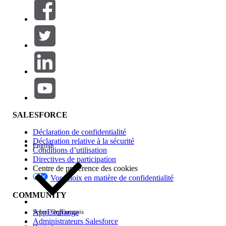
Filtres (0)
SÉLECTIONNER DES FILTRES
Ajouter
Gamme de produits
Impact des fonctionnalités
SALESFORCE
Déclaration de confidentialité
Déclaration relative à la sécurité
English
Conditions d’utilisation
Directives de participation
Centre de préférence des cookies
Vos choix en matière de confidentialité
Edition
COMMUNITY
AppExchange
Select Org
Français
Administrateurs Salesforce