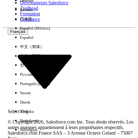
Deutsch
Développeurs Salesforce
Trailhead
Italiano
Expérience
Formation
Confiance
日本語
Español (México)
Français
Español
Effacer tout
Terminé
中文（简体）
中文（繁體）
한국어
Русский
Português (Brasil)
Suomi
Dansk
Select Org
Svenska
Nederlands
© Copyright 2026, Salesforce.com Inc. Tous droits réservés. Les
autres marques appartiennent à leurs propriétaires respectifs.
Norvégien
Salesforce.com France SAS – 3 Avenue Octave Gréard – 75007
Aucun résultat