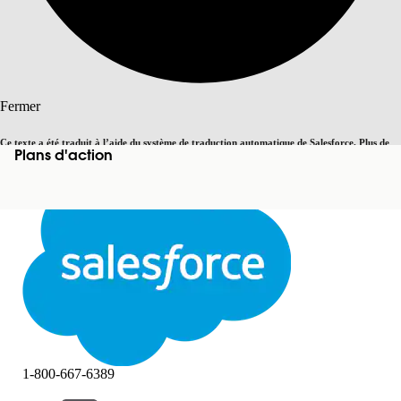
Rechercher
Fermer
Ce texte a été traduit à l’aide du système de traduction automatique de Salesforce. Plus de
Plans d'action
Basculer vers la page en anglais
détails, consultez <
cette page
.
Pas maintenant
Fermer
Fermer
1-800-667-6389