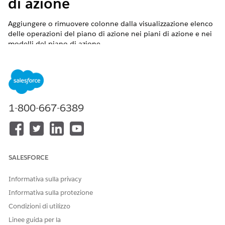
di azione
Aggiungere o rimuovere colonne dalla visualizzazione elenco
delle operazioni del piano di azione nei piani di azione e nei
modelli del piano di azione.
VERSIONI (EDITION) RICHIESTE
Disponibile nelle versioni: Lightning Experience
Disponibile in: Automotive Cloud, Consumer Goods Cloud,
1-800-667-6389
Education Cloud, Financial Services Cloud, Government
Cloud con Lightning Scheduler, Health Cloud,
Manufacturing Cloud, Nonprofit Cloud e Soluzioni per il
settore pubblico.
Visualizzare la disponibilità
.
SALESFORCE
AUTORIZZAZIONI UTENTE RICHIESTE
Per configurare i piani di
Informativa sulla privacy
Insieme di autorizzazioni
azione:
Piani di azione
Informativa sulla protezione
O
Condizioni di utilizzo
Linee guida per la
Vendite FSC