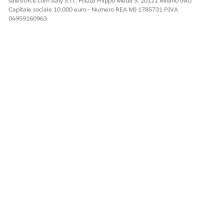
salesforce.com Italy S.r.l., Piazza Filippo Meda 5, 20121 Milano (MI)
Nel riquadro Proprietà, in Operazioni Campi Colonne, fare
Capitale sociale 10.000 euro - Numero REA MI-1785731 P.IVA
04959160963
clic su
Seleziona
.
Dall'elenco Disponibile, spostare le colonne dall'elenco
Disponibile all'elenco Selezionato e ordinarle in base alle
esigenze.