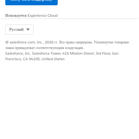
«Доступно» в список «Выбрано» и отсортируйте их порядок
при необходимости.
Используется
Experience Cloud
Select Org
Русский
© salesforce.com, inc., 2026 гг. Все права защищены. Упомянутые товарные
знаки принадлежат соответствующим владельцам.
Salesforce, Inc. Salesforce Tower, 415 Mission Street, 3rd Floor, San
Francisco, CA 94105, United States