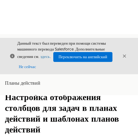
Данный текст был переведен при помощи системы
машинного перевода Salesforce. Дополнительные
Закрыть
Закры
сведения см.
здесь
.
Переключить на английский
Закрыт
Не сейчас
Планы действий
Содержание
Показать содержание
Настройка отображения
столбцов для задач в планах
действий и шаблонах планов
действий