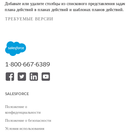
Добавьте или удалите столбцы из спискового представления задач
плана действий в планах действий и шаблонах планов действий.
ТРЕБУЕМЫЕ ВЕРСИИ
Доступно в версиях: Lightning Experience
Доступно в версиях: Automotive Cloud, Consumer Goods
Cloud, Education Cloud, Financial Services Cloud,
Government Cloud с Lightning Scheduler, Health Cloud,
Manufacturing Cloud, Nonprofit Cloud и решения Public
1-800-667-6389
Sector.
Просмотр доступности версии
.
НЕОБХОДИМЫЕ ПОЛНОМОЧИЯ ПОЛЬЗОВАТЕЛЯ
Для настройки планов
Набор полномочий планов
SALESFORCE
действий:
действий
ИЛИ
Положение о
конфиденциальности
Продажи FSC
Положение о безопасности
ИЛИ
Условия использования