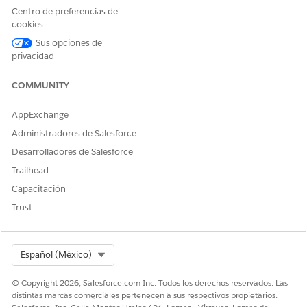
Centro de preferencias de
cookies
Sus opciones de
privacidad
COMMUNITY
AppExchange
Administradores de Salesforce
Los tipos de elementos que se pueden incluir en una plantilla
Desarrolladores de Salesforce
de plan de acción y sus planes de acción generados incluyen:
Trailhead
Elemento de lista de comprobación de documento
Capacitación
(disponible cuando Cuenta financiera es el objeto de
destino)
Trust
Tarea
Select Org
Español (México)
© Copyright 2026, Salesforce.com Inc. Todos los derechos reservados. Las
distintas marcas comerciales pertenecen a sus respectivos propietarios.
Algunos productos de Salesforce admiten tipos de
NOTA