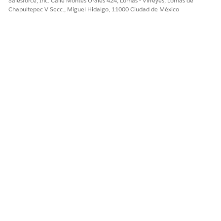
Salesforce, Inc. Calle Montes Urales 424, Lomas - Virreyes, Lomas de
elementos de planes de acción adicionales.
Chapultepec V Secc., Miguel Hidalgo, 11000 Ciudad de México
Los objetos de destino son:
Cuenta (aplicable a Cuentas personales y Cuentas de
negocio)
Participante de cuenta de activo
Participante de contacto de activo
Evento clave de activo
Activos y pasivos
Ventaja
Asignación de beneficios
Solicitud de licencia de negocio
Evento clave de negocio
Campaña
Tarjeta
Plan de cuidados
Caso
Reclamación
Contacto
Contrato