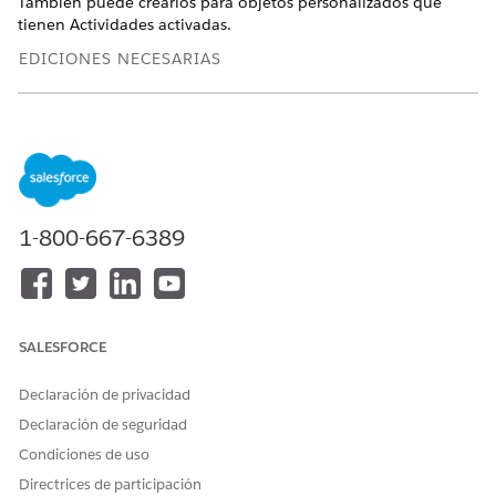
También puede crearlos para objetos personalizados que
tienen Actividades activadas.
EDICIONES NECESARIAS
Disponible en: Lightning Experience
Disponible en: Automotive Cloud, Consumer Goods Cloud,
Education Cloud, Financial Services Cloud, Government
Cloud con Lightning Scheduler, Health Cloud,
Manufacturing Cloud, Nonprofit Cloud y Soluciones del
sector público.
Ver disponibilidad de edición
.
1-800-667-6389
Este es el modelo de datos Planes de acción.
SALESFORCE
Declaración de privacidad
Declaración de seguridad
Condiciones de uso
Directrices de participación