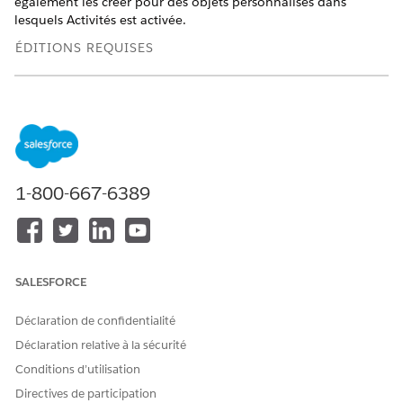
également les créer pour des objets personnalisés dans
lesquels Activités est activée.
ÉDITIONS REQUISES
Disponible avec : Lightning Experience
Disponible avec : Automotive Cloud, Consumer Goods
Cloud, Education Cloud, Financial Services Cloud,
Government Cloud avec Lightning Scheduler, Health Cloud,
Manufacturing Cloud, Nonprofit Cloud et Solutions Secteur
public.
Afficher la disponibilité
1-800-667-6389
Voici le modèle de données Plans d'action.
SALESFORCE
Déclaration de confidentialité
Déclaration relative à la sécurité
Conditions d’utilisation
Directives de participation