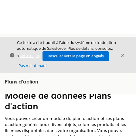
Ce texte a été traduit à l’aide du système de traduction
automatique de Salesforce. Plus de détails, consultez
Fermer
Ferme
<
cette page
.
Basculer vers la page en anglais
Fermer
Pas maintenant
Table des
Plans d'action
Afficher la table des matières
matières
Modèle de données Plans
d'action
Vous pouvez créer un modèle de plan d'action et ses plans
d'action générés pour divers objets, selon les produits et les
licences disponibles dans votre organisation. Vous pouvez