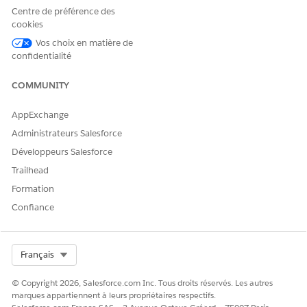
Centre de préférence des
cookies
Vos choix en matière de
confidentialité
COMMUNITY
AppExchange
Administrateurs Salesforce
Les types d'élément qui peuvent être inclus dans un modèle
Développeurs Salesforce
de plan d'action et ses plans d'action générés comprennent :
Trailhead
Élément de liste de contrôle de document (disponible
Formation
lorsque Compte financier est l’objet cible)
Tâche
Confiance
Select Org
Français
© Copyright 2026, Salesforce.com Inc. Tous droits réservés. Les autres
Certains produits Salesforce prennent en
REMARQUE
marques appartiennent à leurs propriétaires respectifs.
charge des types d'élément de plan d'action