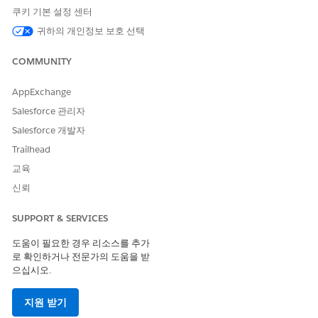
쿠키 기본 설정 센터
귀하의 개인정보 보호 선택
COMMUNITY
AppExchange
Salesforce 관리자
작업 계획 템플릿 및 생성된 작업 계획에 포함할 수 있는 항목 유형
Salesforce 개발자
은 다음과 같습니다.
Trailhead
문서 체크리스트 항목(재무 계정이 대상 개체인 경우 사용 가능)
교육
과업
신뢰
SUPPORT & SERVICES
도움이 필요한 경우 리소스를 추가
일부 Salesforce 제품은 추가 작업 계획 항목 유형을 지원합
노트
로 확인하거나 전문가의 도움을 받
니다.
으십시오.
지원 받기
대상 개체: