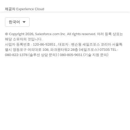
계정(개인 계정 및 비즈니스 계정 모두에 적용 가능)
제공자
Experience Cloud
자산 계정 참가자
자산 연락처 참가자
Select Org
한국어
자산 중대 사건
자산 및 부채
© Copyright 2026, Salesforce.com Inc. All rights reserved. 여러 등록 상표는
혜택
해당 소유자의 것입니다.
혜택 할당
사업자 등록번호 : 120-86-92851 , 대표자 : 벤슨웡 세일즈포스 코리아 서울특
비즈니스 라이센스 애플리케이션
별시 영등포구 여의대로 108, 파크원타워2 28층 (세일즈포스) 07335 TEL :
비즈니스 중대 사건
080-822-1378 (솔루션 상담 문의) | 080-805-9651 (기술 지원 문의)
캠페인
카드
케어 계획
사례
Claim
연락처
계약
비상 요청
금융 계정
금융 거래
금융 목표
금융 자산