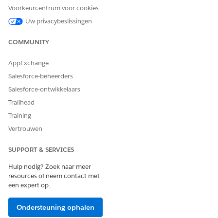
Voorkeurcentrum voor cookies
Uw privacybeslissingen
COMMUNITY
AppExchange
Salesforce-beheerders
Dit zijn de typen items die kunnen worden opgenomen in een
Salesforce-ontwikkelaars
actieplansjabloon en de gegenereerde actieplannen ervan:
Trailhead
Item van documentcontrolelijst (beschikbaar wanneer
Training
Financiële rekening het doelobject is)
Vertrouwen
Taak
SUPPORT & SERVICES
Hulp nodig? Zoek naar meer
resources of neem contact met
Sommige Salesforce-producten ondersteunen
een expert op.
OPMERKING
extra itemtypen voor actieplan.
Ondersteuning ophalen