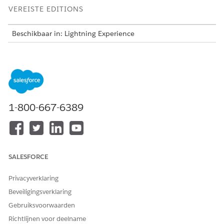
VEREISTE EDITIONS
Beschikbaar in: Lightning Experience
Beschikbaar in: Automotive Cloud, Consumer Goods Cloud,
Education Cloud, Financial Services Cloud, Government
Cloud met Lightning Scheduler, Health Cloud,
Manufacturing Cloud, Nonprofit Cloud en oplossingen voor
de openbare sector.
Bekijk editionbeschikbaarheid
.
1-800-667-6389
Hier is het gegevensmodel Actieplannen.
SALESFORCE
Privacyverklaring
Beveiligingsverklaring
Gebruiksvoorwaarden
Richtlijnen voor deelname