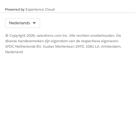
Doelobjecten zijn:
Powered by
Experience Cloud
Account (van toepassing op zowel persoonsaccounts als
bedrijfsaccounts)
Select Org
Nederlands
Deelnemer van activumaccount
Deelnemer van activumcontactpersoon
© Copyright 2026, salesforce.com inc. Alle rechten voorbehouden. De
Activummijlpaal
diverse handelsmerken zijn eigendom van de respectieve eigenaren.
Activa en passiva
SFDC Netherlands BV, Gustav Mahlerlaan 2970, 1081 LA, Amsterdam,
Voordeel
Nederland
Voordeeltoewijzing
Aanvraag voor bedrijfslicentie
Bedrijfsmijlpaal
Campagne
Kaart
Zorgplan
Case
Claim
Contactpersoon
Contract
Noodverzoek
Financiële rekening
Financiële deal