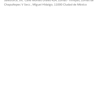
Salesforce, Inc. Calle Montes Urales 424, Lomas - Virreyes, Lomas de
Chapultepec V Secc., Miguel Hidalgo, 11000 Ciudad de México