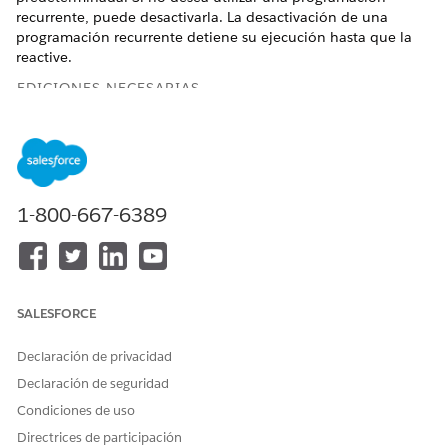
recurrente, puede desactivarla. La desactivación de una
programación recurrente detiene su ejecución hasta que la
reactive.
EDICIONES NECESARIAS
Disponible en: Lightning Experience
Disponible en: Automotive Cloud, Consumer Goods Cloud,
Education Cloud, Financial Services Cloud, Government
Cloud con Lightning Scheduler, Health Cloud,
1-800-667-6389
Manufacturing Cloud, Nonprofit Cloud y Soluciones del
sector público.
Ver disponibilidad de edición
.
PERMISOS DE USUARIO NECESARIOS
SALESFORCE
Para configurar planes de
Conjunto de permisos
acción:
Planes de acción
Declaración de privacidad
O bien
Declaración de seguridad
Condiciones de uso
Modificar todos los datos
Directrices de participación