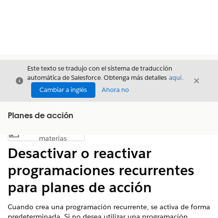
Este texto se tradujo con el sistema de traducción
automática de Salesforce. Obtenga más detalles
aquí
.
Cerrar
Cerrar
Cerrar
Cambiar a inglés
Ahora no
Planes de acción
Índice de
Mostrar índice de materias
materias
Desactivar o reactivar
programaciones recurrentes
para planes de acción
Cuando crea una programación recurrente, se activa de forma
predeterminada. Si no desea utilizar una programación