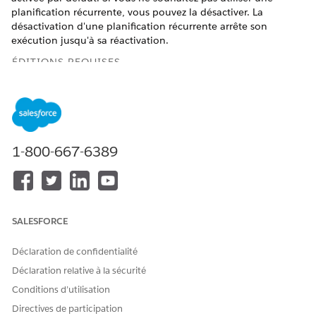
planification récurrente, vous pouvez la désactiver. La
désactivation d'une planification récurrente arrête son
exécution jusqu'à sa réactivation.
ÉDITIONS REQUISES
Disponible avec : Lightning Experience
Disponible avec : Automotive Cloud, Consumer Goods
Cloud, Education Cloud, Financial Services Cloud,
Government Cloud avec Lightning Scheduler, Health Cloud,
1-800-667-6389
Manufacturing Cloud, Nonprofit Cloud et Solutions Secteur
public.
Afficher la disponibilité
AUTORISATIONS UTILISATEUR REQUISES
SALESFORCE
Pour configurer des plans
Ensemble d'autorisations
d'action :
Plans d'action
Déclaration de confidentialité
OU
Déclaration relative à la sécurité
Conditions d’utilisation
Modifier toutes les données
Directives de participation