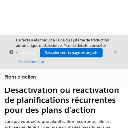
Ce texte a été traduit à l’aide du système de traduction
automatique de Salesforce. Plus de détails, consultez
Fermer
Ferme
<
cette page
.
Basculer vers la page en anglais
Fermer
Pas maintenant
Table des
Plans d'action
Afficher la table des matières
matières
Désactivation ou réactivation
de planifications récurrentes
pour des plans d'action
Lorsque vous créez une planification récurrente, elle est
activée par défaut. Si vous ne souhaitez pas utiliser une