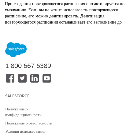
При создании повторяющегося расписания оно активируется по
умолчанию. Если вы не хотите использовать повторяющееся
расписание, его можно деактивировать. Деактивация
повторяющегося расписания останавливает его выполнение до
повторной активации.
ТРЕБУЕМЫЕ ВЕРСИИ
Доступно в версиях: Lightning Experience
Доступно в версиях: Automotive Cloud, Consumer Goods
1-800-667-6389
Cloud, Education Cloud, Financial Services Cloud,
Government Cloud с Lightning Scheduler, Health Cloud,
Manufacturing Cloud, Nonprofit Cloud и решения Public
Sector.
Просмотр доступности версии
.
SALESFORCE
НЕОБХОДИМЫЕ ПОЛНОМОЧИЯ ПОЛЬЗОВАТЕЛЯ
Положение о
Для настройки планов
Набор полномочий планов
конфиденциальности
действий:
действий
Положение о безопасности
ИЛИ
Условия использования
Модификация всех данных