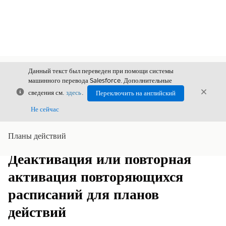
Данный текст был переведен при помощи системы
машинного перевода Salesforce. Дополнительные
Закрыть
Закры
сведения см.
здесь
.
Переключить на английский
Закрыт
Не сейчас
Планы действий
Содержание
Показать содержание
Деактивация или повторная
активация повторяющихся
расписаний для планов
действий