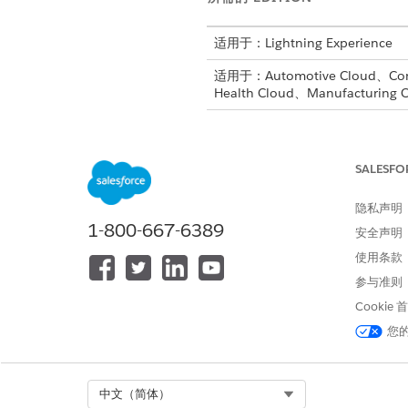
适用于：Lightning Experience
适用于：Automotive Cloud、Consu
Health Cloud、Manufacturing C
所需用户权限
配置行动计划：
SALESFO
隐私声明
1-800-667-6389
安全声明
使用条款
打开要取消激活关联的重复计划
参与准则
在操作计划详细信息页面上，单
Cookie
选中
停用复
选框，然后保存更改
您
如果要重新激活重复计划，请打
在操作计划详细信息页面上，单
取消选中
停用复
选框，然后保存
Select Org
中文（简体）