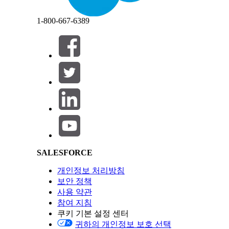
닫기
닫기
1-800-667-6389
노트
작업 계획 과업(주체, 우선 순위, 상태, DueDate) 및 작
할 수 있습니다. 사용자 정의 필드의 경우 지원되는 데이터 유
노트
작업 계획 템플릿에 최대 100개의 과업 또는 기타 항목
과업 필드를 편집할 작업 계획 또는 작업 계획 템플릿을
Salesforce Help | Article
작업 계획 과업 목록 구성 요소에서
과업 편집
을 클릭
편집할 과업 필드 옆에 있는 연필 아이콘을 클릭합니다
변경 사항을 저장합니다.
이 기사를 통해 문제를 해결했습니까?
SALESFORCE
개선을 위한 의견을 보내주세요.
개인정보 처리방침
보안 정책
사용 약관
참여 지침
쿠키 기본 설정 센터
귀하의 개인정보 보호 선택