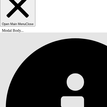
Open Main Menu
Close
Modal Body...
위치:
Salesforce 도움말