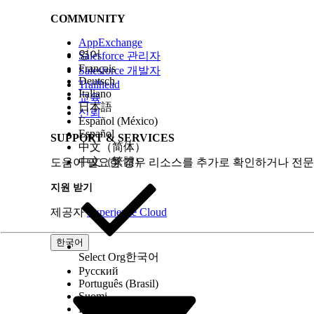
COMMUNITY
AppExchange
영어
Salesforce 관리자
Français
Salesforce 개발자
Deutsch
Trailhead
Italiano
교육
日本語
신뢰
Español (México)
Español
SUPPORT & SERVICES
中文（简体）
中文（繁體）
도움이 필요한 경우 리소스를 추가로 확인하거나 전문
지원 받기
제공자
Experience Cloud
한국어
Select Org
한국어
Русский
Português (Brasil)
Suomi
Dansk