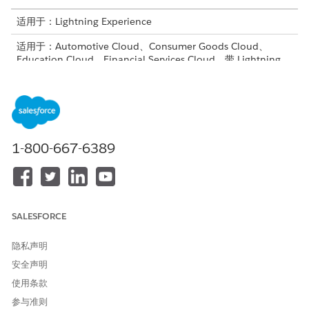
适用于：Lightning Experience
适用于：Automotive Cloud、Consumer Goods Cloud、
Education Cloud、Financial Services Cloud、带 Lightning
Scheduler 的政府云、Health Cloud、Manufacturing Cloud、
Nonprofit Cloud 和 Public Sector Solutions。
查看版本可用
性
。
所需用户权限
1-800-667-6389
配置行动计划：
行动计划权限集
或
修改所有数据
SALESFORCE
隐私声明
安全声明
使用条款
编辑对行动计划任务（主题、优先级、状态和 DueDate）
备注
和行动计划模板任务（主题、优先级、DaysToComplete 和必
参与准则