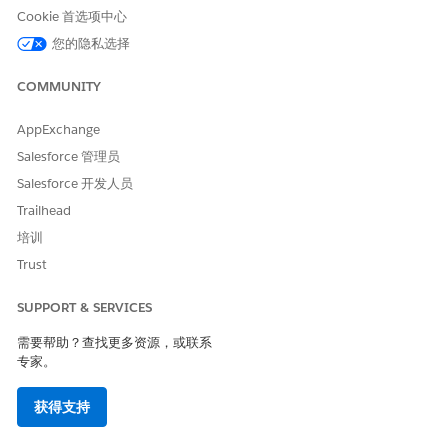
需）的默认字段可用。对于自定义字段，支持的数据类型是文
Cookie 首选项中心
本、布尔值和选项列表（单选）
您的隐私选择
COMMUNITY
AppExchange
Salesforce 管理员
您最多可以向行动计划模板添加 100 个任务或其他项目。
备注
Salesforce 开发人员
Trailhead
打开要编辑任务字段的行动计划或行动计划模板。
在行动计划任务列表组件中，单击
编辑任务
。
培训
单击要编辑的任务字段旁边的铅笔图标。
Trust
保存更改。
SUPPORT & SERVICES
需要帮助？查找更多资源，或联系
本文章是否解决您的问题？
专家。
请与我们共享您的想法，以便我们进行改进！
获得支持
是
否