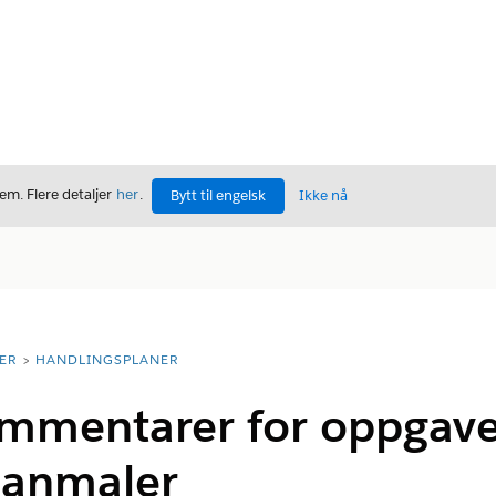
m. Flere detaljer
her
.
Bytt til engelsk
Ikke nå
ER
HANDLINGSPLANER
ommentarer for oppgave
lanmaler