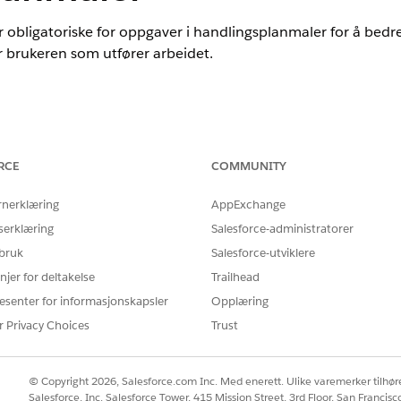
bligatoriske for oppgaver i handlingsplanmaler for å bedre d
or brukeren som utfører arbeidet.
nce
d, Consumer Goods Cloud, Education Cloud, Financial Services Cl
RCE
COMMUNITY
cturing Cloud, Nonprofit Cloud og Løsninger for offentlig sektor.
S
rnerklæring
AppExchange
SER
serklæring
Salesforce-administratorer
er:
Handlingsplaner-tillatelse
 bruk
Salesforce-utviklere
njer for deltakelse
Trailhead
ELLER
esenter for informasjonskapsler
Opplæring
Endre alle data
r Privacy Choices
Trust
tigsøk-feltet i Oppsett, og velg deretter
Innstillinger for handlingsp
handlingsplanoppgaver
.
© Copyright 2026, Salesforce.com Inc. Med enerett. Ulike varemerker tilhøre
Salesforce, Inc. Salesforce Tower, 415 Mission Street, 3rd Floor, San Francis