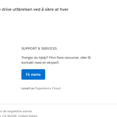
rive utførelsen ved å sikre at hver
oud, Government Cloud med Lightning
SUPPORT & SERVICES
e tilgjengelighet av versjon
.
Trenger du hjelp? Finn flere ressurser, eller få
kontakt med en ekspert.
ssettet
Få støtte
Levert av
Experience Cloud
lan
.
r de respektive eierne.
co, CA 94105, United States