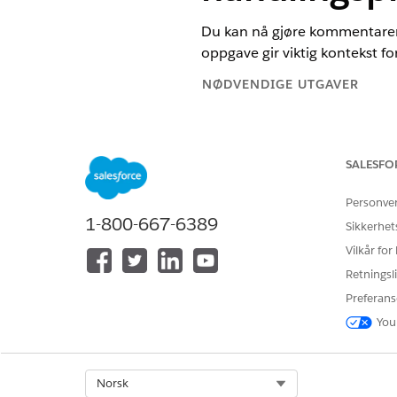
Du kan nå gjøre kommentarer o
oppgave gir viktig kontekst f
NØDVENDIGE UTGAVER
Tilgjengelig i Lightning Experie
Tilgjengelig i Automotive Clou
SALESFO
Scheduler, Health Cloud, Manufa
Personve
NØDVENDIGE BRUKERTILLATEL
1-800-667-6389
Sikkerhet
For å konfigurere handlingsplan
Vilkår for
Retningsli
Preferans
You
Skriv inn
i Hur
handlingsplan
Velg
Kreve kommentarer for 
Select Org
Norsk