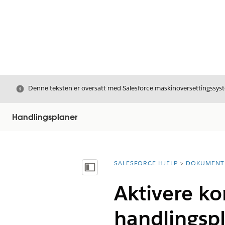
Avslutt
Denne teksten er oversatt med Salesforce maskinoversettingssyste
Handlingsplaner
SALESFORCE HJELP
DOKUMENT
Du er her:
Vis innholdsfortegnelse
Aktivere k
handlingsp