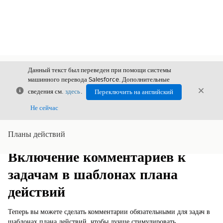
Данный текст был переведен при помощи системы
машинного перевода Salesforce. Дополнительные
Закрыть
Закры
сведения см.
здесь
.
Переключить на английский
Закрыт
Не сейчас
Планы действий
Содержание
Показать содержание
Включение комментариев к
задачам в шаблонах плана
действий
Теперь вы можете сделать комментарии обязательными для задач в
шаблонах плана действий, чтобы лучше стимулировать