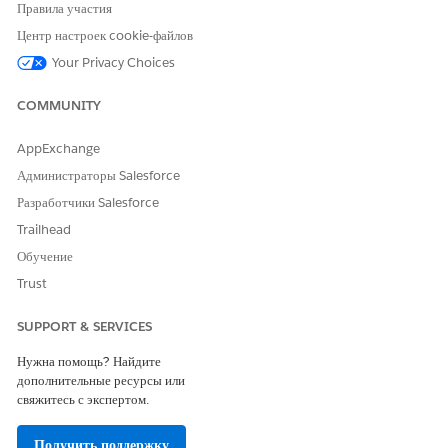
меню «Настройка» и выберите пункт «
Параметры плана
Правила участия
действий
».
Центр настроек cookie-файлов
Выберите «
Требовать комментарии для задач плана
Your Privacy Choices
действий
».
COMMUNITY
AppExchange
ЭТА СТАТЬЯ РЕШИЛА ВАШУ ПРОБЛЕМУ?
Администраторы Salesforce
Оставьте свой отзыв, чтобы мы могли стать лучше!
Разработчики Salesforce
Да
Нет
Trailhead
Обучение
Trust
SUPPORT & SERVICES
Нужна помощь? Найдите
дополнительные ресурсы или
свяжитесь с экспертом.
Получить поддержку