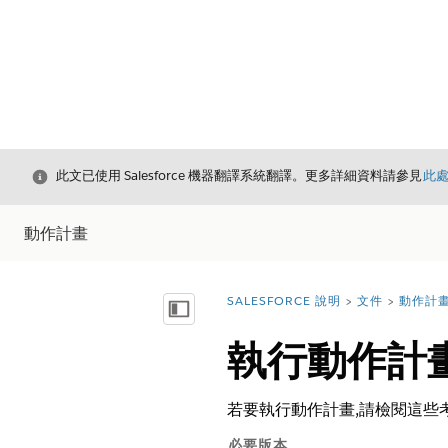
結束
此文已使用 Salesforce 機器翻譯系統翻譯。更多詳細資料請參見
此
動作計畫
SALESFORCE 說明
文件
動作計
您位於此處：
顯示目錄
執行動作計
若要執行動作計畫,請檢閱這些
必要版本