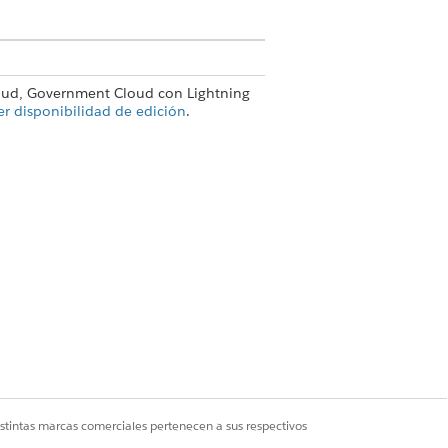
loud, Government Cloud con Lightning
er disponibilidad de edición
.
nes de acción
n, haga clic en
Agregar filtro
.
tiene planes de acción migrados desde
istintas marcas comerciales pertenecen a sus respectivos
.