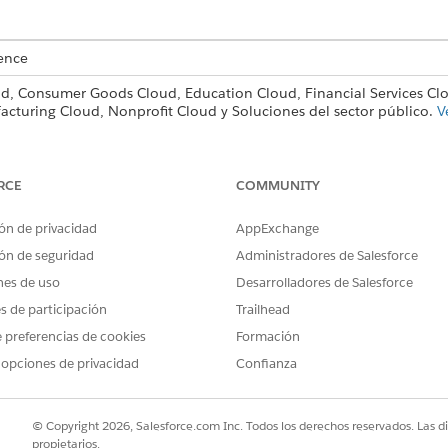
ence
ud, Consumer Goods Cloud, Education Cloud, Financial Services C
acturing Cloud, Nonprofit Cloud y Soluciones del sector público.
V
ARIOS
RCE
COMMUNITY
n:
Conjunto de permisos Pla
ón de privacidad
AppExchange
O BIEN
ón de seguridad
Administradores de Salesforce
Modificar todos los datos
nes de uso
Desarrolladores de Salesforce
es de participación
Trailhead
 de planes de acción, haga clic en el icono de filtro y, a continuació
n el valor que desee y haga clic en
Listo
.
 preferencias de cookies
Formación
 opciones de privacidad
Confianza
sta de lista, haga clic en
Seleccionar campos para mostrar
.
les y luego haga clic en
Guardar
.
erminados son Borrador, Obsoleto y Publicado. Si su organización 
© Copyright 2026, Salesforce.com Inc. Todos los derechos reservados. Las d
illas de planes de acción migradas muestran un estado Solo lectura
propietarios.