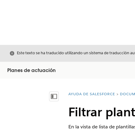
Cerrar
Este texto se ha traducido utilizando un sistema de traducción a
Planes de actuación
AYUDA DE SALESFORCE
DOCUM
Usted está aquí:
Mostrar índice de materias
Filtrar plan
En la vista de lista de plantill