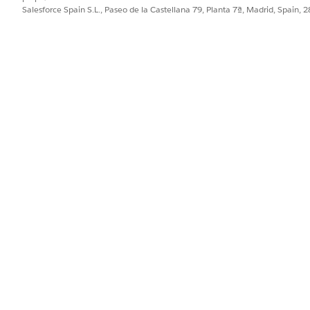
Salesforce Spain S.L., Paseo de la Castellana 79, Planta 7ª, Madrid, Spain, 
PROBLEMA?
ejorar!