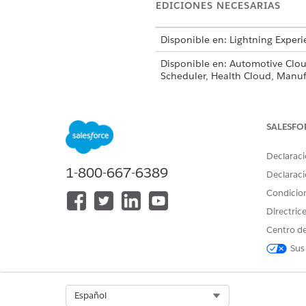
EDICIONES NECESARIAS
Disponible en: Lightning Experi
Disponible en: Automotive Clo
Scheduler, Health Cloud, Manuf
PERMISOS DE USUARIO NECES
SALESFO
Para configurar planes de acció
Declaraci
1-800-667-6389
Declaraci
Condicio
Directric
En la vista de lista Plantillas
Establezca el campo
Estado
e
Centro de
Haga clic en
Aplicar
.
Sus
Desde el menú Controles de vi
Mueva
Estado
a Campos visib
Los valores de estado predet
Select Org
Español
otra organización, esas plant