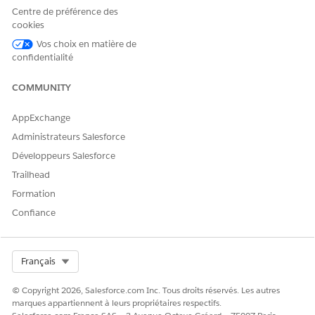
Dans le menu Contrôles de vue de liste, cliquez sur
Centre de préférence des
Sélectionner les champs à afficher
.
cookies
Déplacez
Statut
vers Champs visibles, puis cliquez sur
Vos choix en matière de
Enregistrer
.
confidentialité
Les valeurs de statut par défaut sont Brouillon, Obsolète
et Publié. Si votre organisation inclut des plans d’action
COMMUNITY
migrés depuis une autre organisation, ces modèles de
plan d’action migrés indiquent le statut Lecture seule.
AppExchange
Administrateurs Salesforce
Développeurs Salesforce
CET ARTICLE A-T-IL RÉSOLU VOTRE PROBLÈME ?
Trailhead
Dites-nous ce que nous pouvons améliorer !
Formation
Confiance
Oui
Non
Select Org
Français
© Copyright 2026, Salesforce.com Inc. Tous droits réservés. Les autres
marques appartiennent à leurs propriétaires respectifs.