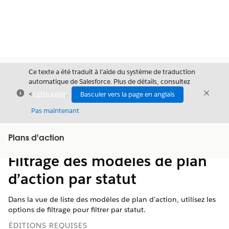
Ce texte a été traduit à l’aide du système de traduction
automatique de Salesforce. Plus de détails, consultez
Fermer
Ferme
<
cette page
.
Basculer vers la page en anglais
Fermer
Pas maintenant
Table des
Plans d'action
Afficher la table des matières
matières
Filtrage des modèles de plan
d’action par statut
Dans la vue de liste des modèles de plan d'action, utilisez les
options de filtrage pour filtrer par statut.
ÉDITIONS REQUISES