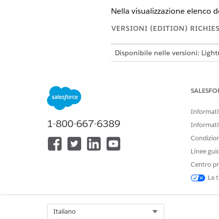
Nella visualizzazione elenco dei
VERSIONI (EDITION) RICHIE
Disponibile nelle versioni: Ligh
Disponibile in: Automotive Clo
Scheduler, Health Cloud, Manufa
SALESFO
AUTORIZZAZIONI UTENTE RICH
Informativ
Per configurare i piani di azione
1-800-667-6389
Informati
Condizioni
Linee gui
Centro pr
Nella visualizzazione elenco M
Le t
Impostare il campo
Stato
sul 
Fare clic su
Applica
.
Dal menu Controlli visualizzaz
Select Org
Italiano
Spostare lo
stato
in Campi visi