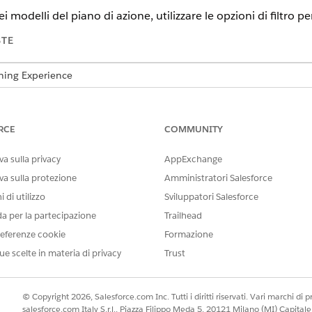
 modelli del piano di azione, utilizzare le opzioni di filtro per 
STE
tning Experience
ud, Consumer Goods Cloud, Education Cloud, Financial Services C
cturing Cloud, Nonprofit Cloud e Soluzioni per il settore pubblico
RCE
COMMUNITY
IESTE
a sulla privacy
AppExchange
:
Insieme di autorizzazioni 
va sulla protezione
Amministratori Salesforce
OPPURE
 di utilizzo
Sviluppatori Salesforce
da per la partecipazione
Trailhead
Modifica tutti i dati
eferenze cookie
Formazione
odelli del piano di azione, fare clic sull'icona del filtro e quindi su
ue scelte in materia di privacy
Trust
valore desiderato e fare clic su
Fatto
.
ione elenco, fare clic su
Seleziona campi da visualizzare
.
© Copyright 2026, Salesforce.com Inc. Tutti i diritti riservati. Vari marchi di pro
salesforce.com Italy S.r.l., Piazza Filippo Meda 5, 20121 Milano (MI) Capit
bili e fare clic su
Salva
.