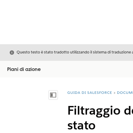
Chiudi
Questo testo è stato tradotto utilizzando il sistema di traduzione 
Piani di azione
GUIDA DI SALESFORCE
DOCUM
Ti trovi qui:
Mostra sommario
Filtraggio 
stato