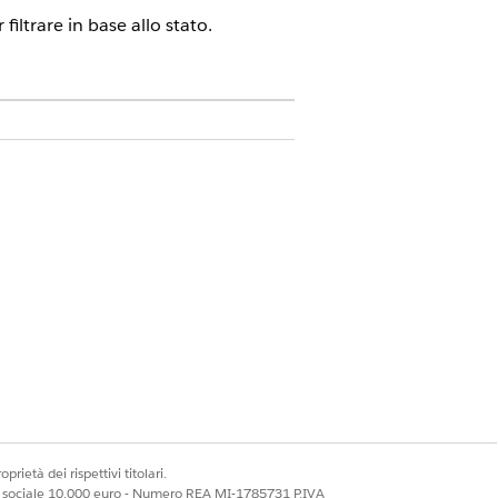
filtrare in base allo stato.
loud, Government Cloud con Lightning
.
Visualizzare la disponibilità
.
Piani di azione
Aggiungi filtro
.
prietà dei rispettivi titolari.
ale sociale 10.000 euro - Numero REA MI-1785731 P.IVA