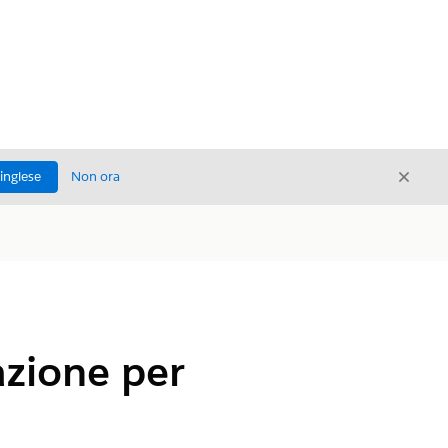
Chiud
'inglese
Non ora
Chiudi
azione per