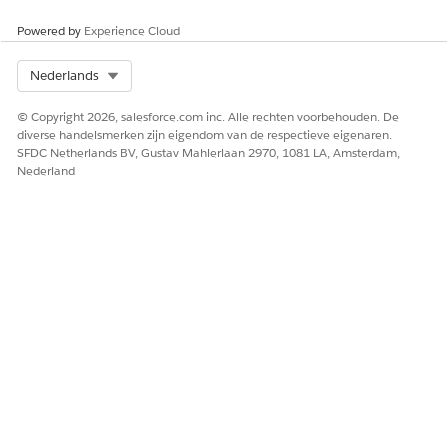
Powered by
Experience Cloud
HEEFT DIT ARTIKEL UW PROBLEEM OPGELOST?
Laat ons weten wat we kunnen doen om te verbeteren!
Select Org
Nederlands
Ja
Nee
© Copyright 2026, salesforce.com inc. Alle rechten voorbehouden. De
diverse handelsmerken zijn eigendom van de respectieve eigenaren.
SFDC Netherlands BV, Gustav Mahlerlaan 2970, 1081 LA, Amsterdam,
Nederland