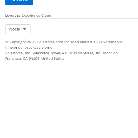
La oss få vite det slik at vi kan forbedre!
Ja
Nei
Levert av
Experience Cloud
Select Org
Norsk
© Copyright 2026, Salesforce.com Inc. Med enerett. Ulike varemerker
tilhører de respektive eierne.
Salesforce, Inc. Salesforce Tower, 415 Mission Street, 3rd Floor, San
Francisco, CA 94105, United States