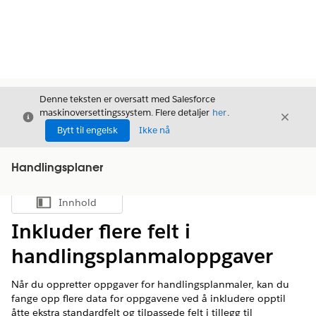
Denne teksten er oversatt med Salesforce
maskinoversettingssystem. Flere detaljer
her
.
Avslutt
Avslut
Avslutt
Bytt til engelsk
Ikke nå
Handlingsplaner
Innhold
Vis innholdsfortegnelse
Inkluder flere felt i
handlingsplanmaloppgaver
Når du oppretter oppgaver for handlingsplanmaler, kan du
fange opp flere data for oppgavene ved å inkludere opptil
åtte ekstra standardfelt og tilpassede felt i tillegg til