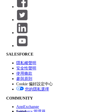
篩選器 (0)
選取篩選
新增
產品區域
SALESFORCE
功能影響
隱私權聲明
安全性聲明
使用條款
參與原則
Cookie 偏好設定中心
版本
您的隱私選擇
COMMUNITY
AppExchange
Salesforce 管理員
English