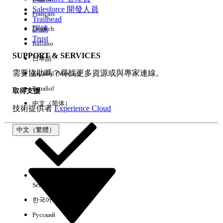
Salesforce 開發人員
Français
經驗
Trailhead
訓練
Deutsch
Trust
Italiano
SUPPORT & SERVICES
日本語
全部清除
完成
需要協助嗎？尋找更多資源或與專家連線。
Español (México)
Español
取得支援
中文（简体）
技術提供者
Experience Cloud
中文（繁體）
Select Org
中文（繁體）
한국어
Русский
沒有結果