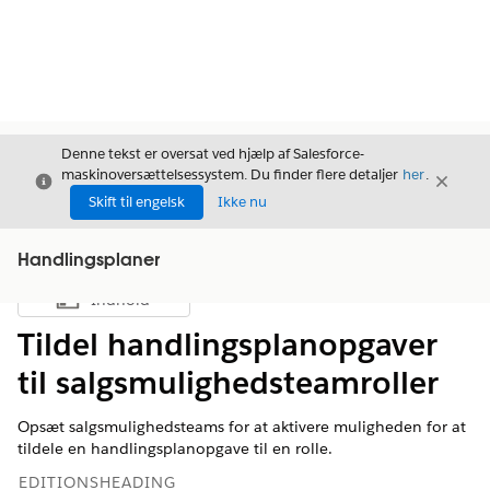
Denne tekst er oversat ved hjælp af Salesforce-
maskinoversættelsessystem. Du finder flere detaljer
her
.
Luk
Luk
Luk
Skift til engelsk
Ikke nu
Handlingsplaner
Indhold
Vis indholdsfortegnelse
Tildel handlingsplanopgaver
til salgsmulighedsteamroller
Opsæt salgsmulighedsteams for at aktivere muligheden for at
tildele en handlingsplanopgave til en rolle.
EDITIONSHEADING