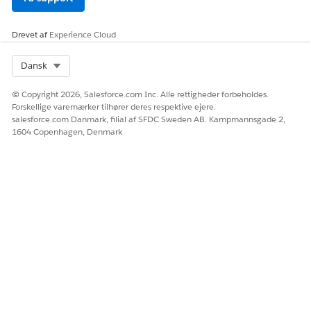
Drevet af
Experience Cloud
Selvom det ikke bruges i handlingsplaner,
BEMÆRK
aktiverer salgsmulighedsteams ekstra adgang til
Select Org
salgsmulighed og relaterede objekter, der skal tildeles. Hvis
Dansk
du vil bruge denne funktion, kræves der opsætning.
© Copyright 2026, Salesforce.com Inc. Alle rettigheder forbeholdes.
Forskellige varemærker tilhører deres respektive ejere.
salesforce.com Danmark, filial af SFDC Sweden AB. Kampmannsgade 2,
RELATED INFORMATION HTML
1604 Copenhagen, Denmark
Salesforce Hjælp: Salgsmulighedsteams
LØSTE DENNE ARTIKEL DIT PROBLEM?
Giv os besked, så vi kan forbedre os!
Ja
Nej