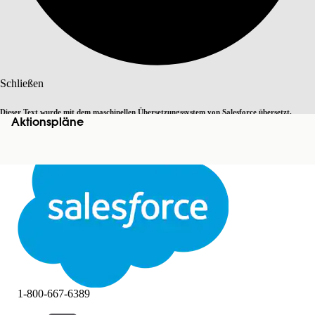
Suche
Schließen
Dieser Text wurde mit dem maschinellen Übersetzungssystem von Salesforce übersetzt.
Aktionspläne
Zu Englisch wechseln
Nicht jetzt
Weitere Details finden Sie
hier
.
Schließen
Schließen
1-800-667-6389