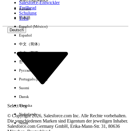
Select Org
Deutsch
Salesforce-Entwickler
Trailhead
Italiano
Erfahrung
Schulung
日本語
Trust
Español (México)
Deutsch
Español
Alle löschen
Fertig
中文（简体）
中文（繁體）
한국어
Русский
Português (Brasil)
Suomi
Dansk
Select Org
Svenska
Nederlands
© Copyright 2026, Salesforce.com Inc. Alle Rechte vorbehalten.
Die verschiedenen Marken sind Eigentum der jeweiligen Inhaber.
Norsk
Salesforce.com Germany GmbH, Erika-Mann-Str. 31, 80636
Keine Ergebnisse