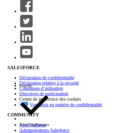
Filtres (0)
SÉLECTIONNER DES FILTRES
Ajouter
Gamme de produits
Impact des fonctionnalités
SALESFORCE
Déclaration de confidentialité
Déclaration relative à la sécurité
English
Conditions d’utilisation
Directives de participation
Centre de préférence des cookies
Vos choix en matière de confidentialité
Edition
COMMUNITY
AppExchange
Select Org
Français
Administrateurs Salesforce