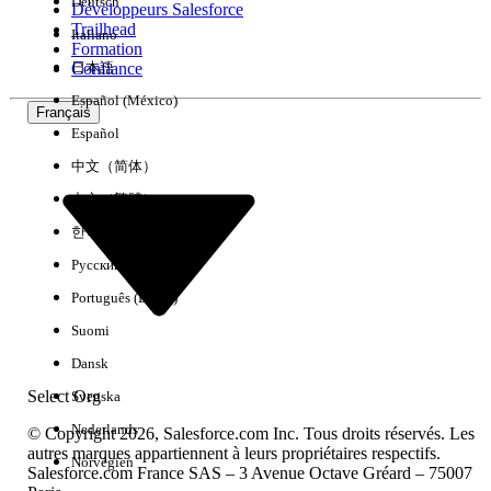
Deutsch
Développeurs Salesforce
Trailhead
Italiano
Expérience
Formation
Confiance
日本語
Español (México)
Français
Español
Effacer tout
Terminé
中文（简体）
中文（繁體）
한국어
Русский
Português (Brasil)
Suomi
Dansk
Select Org
Svenska
Nederlands
© Copyright 2026, Salesforce.com Inc. Tous droits réservés. Les
autres marques appartiennent à leurs propriétaires respectifs.
Norvégien
Salesforce.com France SAS – 3 Avenue Octave Gréard – 75007
Aucun résultat