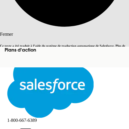
Rechercher
Fermer
Ce texte a été traduit à l’aide du système de traduction automatique de Salesforce. Plus de
Plans d'action
Basculer vers la page en anglais
détails, consultez <
cette page
.
Pas maintenant
Fermer
Fermer
1-800-667-6389