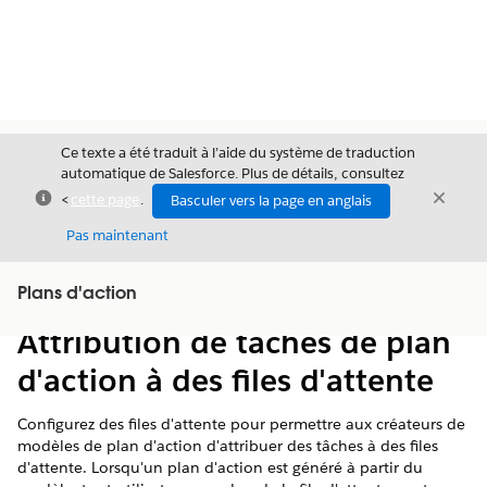
Ce texte a été traduit à l’aide du système de traduction
automatique de Salesforce. Plus de détails, consultez
Fermer
Ferme
<
cette page
.
Basculer vers la page en anglais
Fermer
Pas maintenant
Table des
Plans d'action
Afficher la table des matières
matières
Attribution de tâches de plan
d'action à des files d'attente
Configurez des files d'attente pour permettre aux créateurs de
modèles de plan d'action d'attribuer des tâches à des files
d'attente. Lorsqu'un plan d'action est généré à partir du