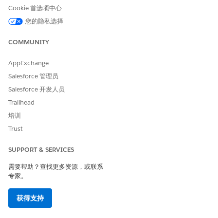
成员可以是个人用户、角色、公用小组或合作伙伴用户。
Cookie 首选项中心
您的隐私选择
将任务添加到操作计划模板时，在任务分配中选择
，然后从列
队列
表中选择队列。
COMMUNITY
另请参阅：
AppExchange
Salesforce 帮助：创建队列
Salesforce 管理员
Salesforce 开发人员
Trailhead
本文章是否解决您的问题？
培训
请与我们共享您的想法，以便我们进行改进！
Trust
是
否
SUPPORT & SERVICES
需要帮助？查找更多资源，或联系
专家。
获得支持