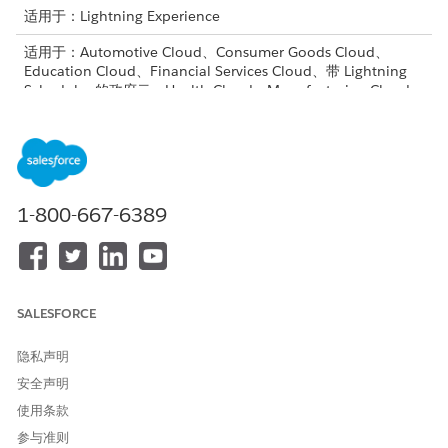
适用于：Lightning Experience
适用于：Automotive Cloud、Consumer Goods Cloud、
Education Cloud、Financial Services Cloud、带 Lightning
Scheduler 的政府云、Health Cloud、Manufacturing Cloud、
Nonprofit Cloud 和 Public Sector Solutions。
查看版本可用
性
。
队列可让用户团队共享工作量。任务显示在队列列表中，团队的任
何成员都可以获得列表中任务的所有权。
1-800-667-6389
您可以在贵组织中定义队列，并将特定用户或角色添加为队列成
员。然后，行动计划模板创建者将任务分配到队列。在生成新操作
计划时，新创建的任务会添加到队列，并准备由队列成员提取。
从“设置”中，在
方框中输入
，然后选择
队列
。
快速查找
队列
SALESFORCE
单击
新建
，并输入标签和队列名称。标签是用户工作的列表视图
名称。
选择在新记录添加到队列时通知的电子邮件地址。（可选）
隐私声明
如果您的组织使用分部，请选择队列的默认分部。
安全声明
添加要包含在队列中的对象。选择可包含在行动计划模板中的对
使用条款
象，例如任务、评估任务或文档核对清单项目。
参与准则
添加队列成员并保存队列。