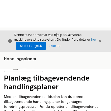
Denne tekst er oversat ved hjælp af Salesforce-
maskinoversættelsessystem. Du finder flere detaljer
her
.
Luk
Luk
Luk
Skift til engelsk
Ikke nu
Handlingsplaner
Indhold
Vis indholdsfortegnelse
Planlæg tilbagevendende
handlingsplaner
Med en tilbagevendende tidsplan kan du oprette
tilbagevendende handlingsplaner for gentagne
forretningsprocesser. Før du opretter en tilbagevendende