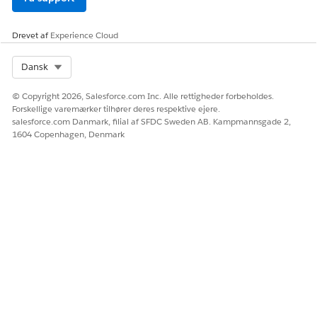
at køre, indtil du genaktiverer den.
Drevet af
Experience Cloud
RELATED INFORMATION HTML
Aktiver yderligere tilladelser for handlingsplaner
Select Org
Dansk
© Copyright 2026, Salesforce.com Inc. Alle rettigheder forbeholdes.
Forskellige varemærker tilhører deres respektive ejere.
salesforce.com Danmark, filial af SFDC Sweden AB. Kampmannsgade 2,
LØSTE DENNE ARTIKEL DIT PROBLEM?
1604 Copenhagen, Denmark
Giv os besked, så vi kan forbedre os!
Ja
Nej