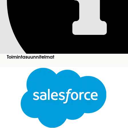
Toimintasuunnitelm
Tarkasta toimintasuunnitelman oletusarvoiset tila-ar
Vaaditut versiot
Käytettävissä: Lightning Experiencessa
Toimintasuunnitelmat
Käytettävissä: Automotive Cloud, Consumer Goods
Lightning Scheduler, Health Cloud, Manufacturing 
saatavuus
.
Valitse Määritykset-valikosta
Objektien hallinta
.
Valitse
toimintasuunnitelma
ja avaa
Kentät ja suh
Avoin
Tila
.
Sulje
Poista Tila-valintaluettelon arvot -osiosta arvot, joi
Tämä teksti on käännetty Salesforcen konekäännösjärjestelmän avulla. Katso lisätietoja
tää
RATKAISIKO TÄMÄ ARTIKKELI ONGELMASI?
Anna palautetta, jotta voimme kehittyä!