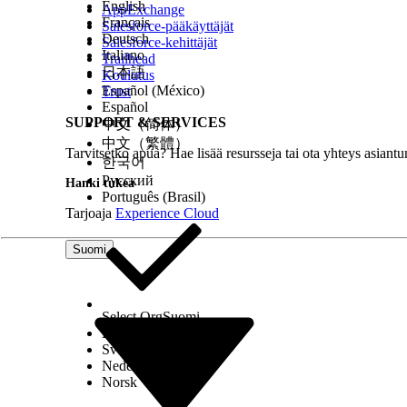
English
AppExchange
Français
Salesforce-pääkäyttäjät
Deutsch
Salesforce-kehittäjät
Italiano
Trailhead
日本語
Koulutus
Español (México)
Trust
Español
SUPPORT & SERVICES
中文（简体）
中文（繁體）
Tarvitsetko apua? Hae lisää resursseja tai ota yhteys asiantu
한국어
Русский
Hanki tukea
Português (Brasil)
Tarjoaja
Experience Cloud
Suomi
Select Org
Suomi
Dansk
Svenska
Nederlands
Norsk