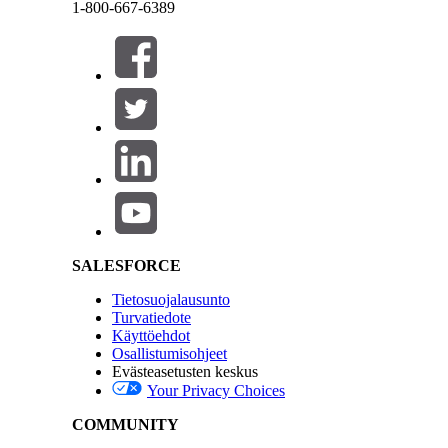
1-800-667-6389
Sulje
Sulje
Salesforce Help | Article
SALESFORCE
Tietosuojalausunto
Turvatiedote
Käyttöehdot
Osallistumisohjeet
Evästeasetusten keskus
Your Privacy Choices
COMMUNITY