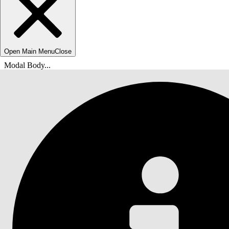
Open Main Menu
Close
Modal Body...
Olet tässä:
Salesforce-ohje
Asiakirja
Toimintasuunnitelmat