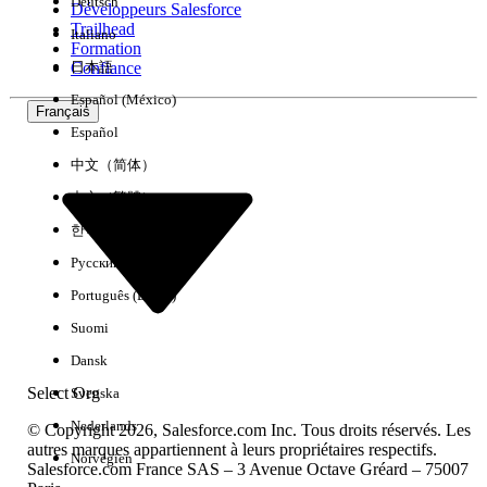
Deutsch
Développeurs Salesforce
Trailhead
Italiano
Expérience
Formation
Confiance
日本語
Español (México)
Français
Español
Effacer tout
Terminé
中文（简体）
中文（繁體）
한국어
Русский
Português (Brasil)
Suomi
Dansk
Select Org
Svenska
Nederlands
© Copyright 2026, Salesforce.com Inc. Tous droits réservés. Les
autres marques appartiennent à leurs propriétaires respectifs.
Norvégien
Salesforce.com France SAS – 3 Avenue Octave Gréard – 75007
Aucun résultat