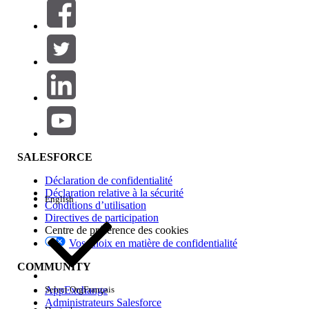
Filtres (0)
SÉLECTIONNER DES FILTRES
Ajouter
Gamme de produits
Impact des fonctionnalités
SALESFORCE
Déclaration de confidentialité
Déclaration relative à la sécurité
English
Conditions d’utilisation
Directives de participation
Centre de préférence des cookies
Vos choix en matière de confidentialité
Edition
COMMUNITY
AppExchange
Select Org
Français
Administrateurs Salesforce