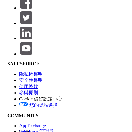
篩選器 (0)
選取篩選
新增
產品區域
SALESFORCE
功能影響
隱私權聲明
安全性聲明
使用條款
參與原則
Cookie 偏好設定中心
版本
您的隱私選擇
COMMUNITY
AppExchange
Salesforce 管理員
English