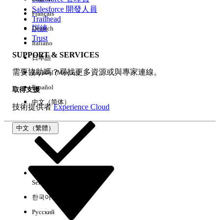
Salesforce 開發人員
Français
經驗
Trailhead
訓練
Deutsch
Trust
Italiano
SUPPORT & SERVICES
日本語
全部清除
完成
需要協助嗎？尋找更多資源或與專家連線。
Español (México)
Español
取得支援
中文（简体）
技術提供者
Experience Cloud
中文（繁體）
Select Org
中文（繁體）
한국어
Русский
沒有結果