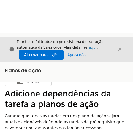
Este texto foi traduzido pelo sistema de tradução
automática da Salesforce. Mais detalhes
aqui
.
Fechar
Fecha
Fechar
Alternar para inglês
Agora não
Planos de ação
Índice
Mostrar índice
Adicione dependências da
tarefa a planos de ação
Garanta que todas as tarefas em um plano de ação sejam
atuais e acionáveis definindo as tarefas de pré-requisito que
devem ser realizadas antes das tarefas sucessoras.