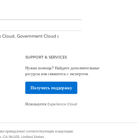
es Cloud, Government Cloud с
.
Просмотр доступности версии
.
колько предварительных задач из
SUPPORT & SERVICES
х задач и создаваемой задачи.
Нужна помощь? Найдите дополнительные
ресурсы или свяжитесь с экспертом.
Получить поддержку
Используется
Experience Cloud
наки принадлежат соответствующим владельцам.
co, CA 94105, United States