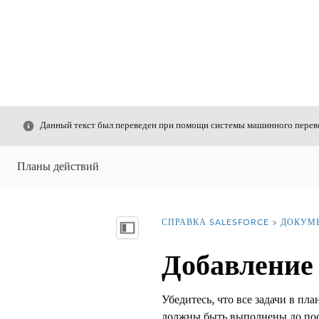
Закрыть
Данный текст был переведен при помощи системы машинного перево
Планы действий
СПРАВКА SALESFORCE
ДОКУМ
Вы находитесь здесь:
Показать содержание
Добавление 
Убедитесь, что все задачи в п
должны быть выполнены до пос