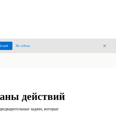
Закры
йский
Не сейчас
Закрыт
ланы действий
предварительные задачи, которые