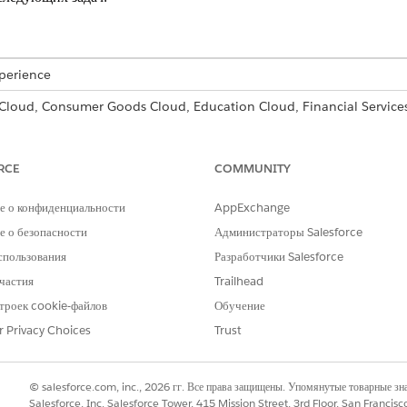
xperience
 Cloud, Consumer Goods Cloud, Education Cloud, Financial Servic
oud, Manufacturing Cloud, Nonprofit Cloud и решения Public Sector
влении задачи в шаблон плана действий. Выберите одну или нес
RCE
COMMUNITY
создать зависимости «Завершить запуск» из этих предварительны
е о конфиденциальности
AppExchange
 о безопасности
Администраторы Salesforce
спользования
Разработчики Salesforce
частия
Trailhead
троек cookie-файлов
Обучение
r Privacy Choices
Trust
© salesforce.com, inc., 2026 гг. Все права защищены. Упомянутые товарные з
Salesforce, Inc. Salesforce Tower, 415 Mission Street, 3rd Floor, San Francis