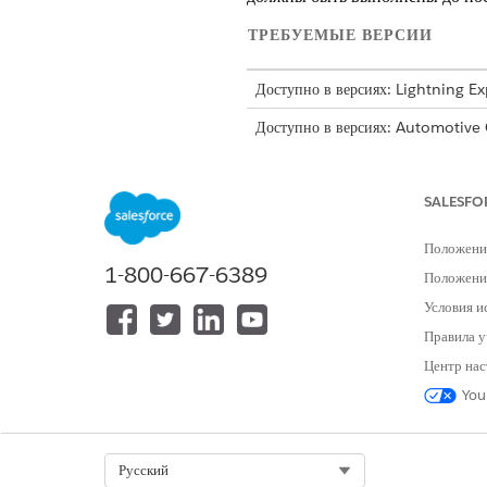
ТРЕБУЕМЫЕ ВЕРСИИ
Доступно в версиях: Lightning E
Доступно в версиях: Automotive
Lightning Scheduler, Health Cl
Создайте зависимости при доба
SALESFO
списка доступных задач, чтобы 
Положени
1-800-667-6389
Положение
Условия и
Правила у
Центр нас
You
Select Org
Русский