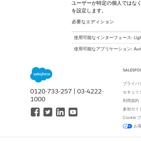
ユーザーが特定の個人ではなく
を設定します。
必要なエディション
使用可能なインターフェース: Lightni
使用可能なアプリケーション: Automotive
Scheduler を備えた Governme
ディションの使用可能状況を確認
SALESFO
取引先チームのロールへのアクシ
アクションプランの ToDo
プライバ
0120-733-257 | 03-4222-
商談チームのロールへのアクショ
セキュリ
アクションプランの ToDo
1000
利用規約
ケースチームのロールへのアクシ
参加ガイ
アクションプランの ToDo
Cooki
お