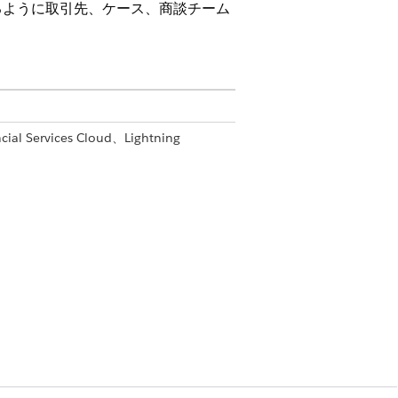
るように取引先、ケース、商談チーム
 Services Cloud、Lightning
it Cloud、および公共セクターソリューション。
エ
します。
ます。
します。