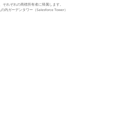
d. それぞれの商標は、それぞれの商標所有者に帰属します。
はい
いいえ
ーデンタワー（Salesforce Tower）