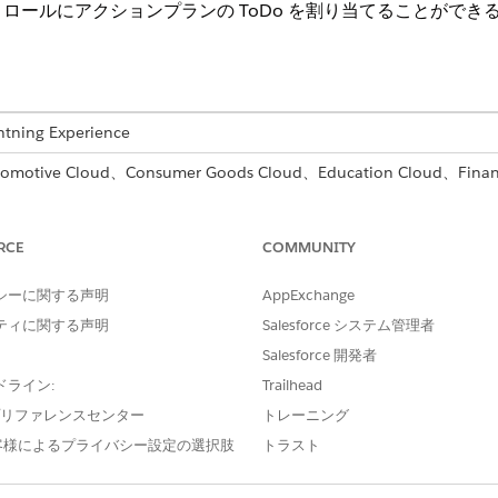
ロールにアクションプランの ToDo を割り当てることができ
ng Experience
 Cloud、Consumer Goods Cloud、Education Cloud、Financial
nt Cloud、Health Cloud、Manufacturing Cloud、Nonprof
してください。
RCE
COMMUNITY
ョンプランの ToDo の割り当て
 をロールに割り当てるオプションを有効にするように取引先チームを設定
シーに関する声明
AppExchange
ンプランの ToDo の割り当て
ティに関する声明
Salesforce システム管理者
 をロールに割り当てるオプションを有効にするように商談チームを設定し
Salesforce 開発者
ョンプランの ToDo の割り当て
ドライン:
Trailhead
 をロールに割り当てるオプションを有効にするようにケースチームを設定
e プリファレンスセンター
トレーニング
客様によるプライバシー設定の選択肢
トラスト