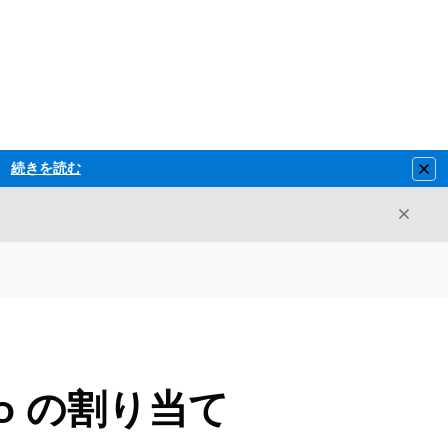
続きを読む
Clo
閉じ
閉じる
o の割り当て