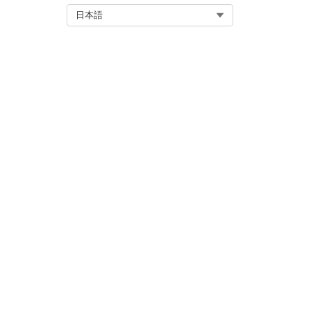
この記事で問題は解決されましたか
Select Org
日本語
ご意見をお待ちしております。