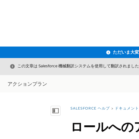
閉じる
この文章は Salesforce 機械翻訳システムを使用して翻訳されまし
アクションプラン
SALESFORCE ヘルプ
ドキュメント
詳細情報:
目次を表示
ロールへのア