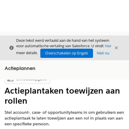
Deze tekst werd vertaald aan de hand van het systeem
voor automatische vertaling van Salesforce. U vindt
hier
Sluiten
Sluite
Sluiten
meer details.
Overschakelen op Engels
Niet nu
Actieplannen
Inhoudsopgave
Inhoudsopgave weergeven
Actieplantaken toewijzen aan
rollen
Stel account-, case- of opportunityteams in om gebruikers een
actieplantaak te laten toewijzen aan een rol in plaats van aan
een specifieke persoon.