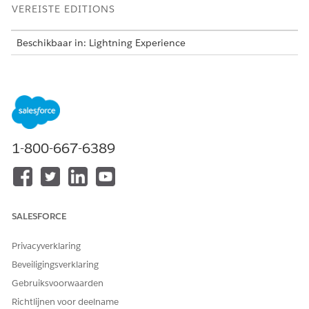
VEREISTE EDITIONS
Beschikbaar in: Lightning Experience
Beschikbaar in: Automotive Cloud, Consumer Goods Cloud,
Education Cloud, Financial Services Cloud, Government
Cloud met Lightning Scheduler, Health Cloud,
Manufacturing Cloud, Nonprofit Cloud en oplossingen voor
de openbare sector.
Bekijk editionbeschikbaarheid
.
Actieplantaken toewijzen aan accountteamrollen
1-800-667-6389
Stel accountteams in om de optie in te schakelen om een
actieplantaak toe te wijzen aan een rol.
Actieplantaken toewijzen aan opportunityteamrollen
Stel opportunityteams in om de optie in te schakelen om
SALESFORCE
een actieplantaak toe te wijzen aan een rol.
Privacyverklaring
Actieplantaken toewijzen aan caseteamrollen
Stel caseteams in om de optie in te schakelen om een
Beveiligingsverklaring
actieplantaak toe te wijzen aan een rol.
Gebruiksvoorwaarden
Richtlijnen voor deelname