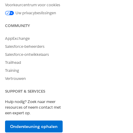
Voorkeurcentrum voor cookies
Uw privacybeslissingen
HEEFT DIT ARTIKEL UW PROBLEEM OPGELOST?
Laat ons weten wat we kunnen doen om te verbeteren!
COMMUNITY
Ja
Nee
AppExchange
Salesforce-beheerders
Salesforce-ontwikkelaars
Trailhead
Training
Vertrouwen
SUPPORT & SERVICES
Hulp nodig? Zoek naar meer
resources of neem contact met
een expert op.
Ondersteuning ophalen