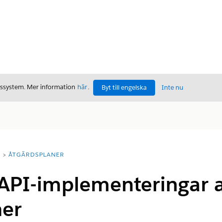
gssystem. Mer information
här
.
Byt till engelska
Inte nu
T
ÅTGÄRDSPLANER
API-implementeringar 
ner