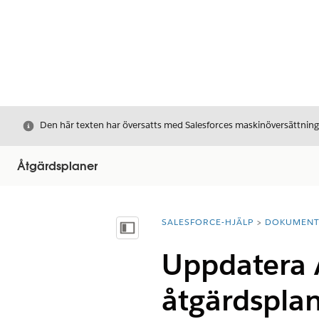
Stäng
Den här texten har översatts med Salesforces maskinöversättnin
Åtgärdsplaner
SALESFORCE-HJÄLP
DOKUMEN
Du är här:
Visa innehållsförteckning
Uppdatera 
åtgärdspla