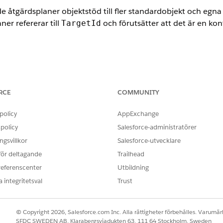
åtgärdsplaner objektstöd till fler standardobjekt och egna
er refererar till
och förutsätter att det är en k
TargetId
ence
RCE
COMMUNITY
ud, Consumer Goods Cloud, Education Cloud, Financial Services C
cturing Cloud, Nonprofit Cloud och lösningar för den offentliga s
policy
AppExchange
gärdsplaner endast stöd för objektet Konto. Om du implem
policy
Salesforce-administratörer
ID för den kontopost som är relaterad till en åtgärdsplan
tId
gsvillkor
Salesforce-utvecklare
ar åtgärdsplaner stöd för flera målobjekt, inklusive Konto, 
 för deltagande
Trailhead
 med mera. Du kan även använda åtgärdsplaner med egna objek
referenscenter
Utbildning
nu är en polymorf fältnyckel. Använd
TargetId
TargetEnt
 integritetsval
Trust
 baseras på. Använd sedan
för att söka efter poste
TargetId
dsplanmallar endast innehålla uppgiftsobjekt. Med början i 
© Copyright 2026, Salesforce.com Inc. Alla rättigheter förbehålles. Varumärk
en blandning av uppgift, dokumentchecklista och utvärdering
SFDC SWEDEN AB, Klarabergsviadukten 63, 111 64 Stockholm, Sweden