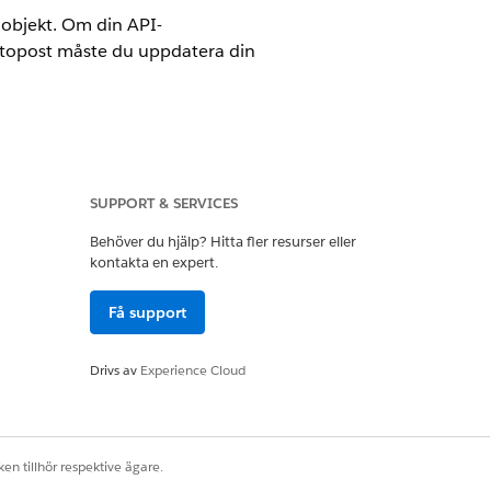
 objekt. Om din API-
ontopost måste du uppdatera din
SUPPORT & SERVICES
loud, Government Cloud med Lightning
ektorn.
Visa versionstillgänglighet
.
Behöver du hjälp? Hitta fler resurser eller
kontakta en expert.
enterade åtgärdsplaner med hjälp
.
Få support
Kampanj, Kundcase, Kontakt,
t som har aktiviteter aktiverade.
Drivs av
Experience Cloud
för att avgöra vilken typ
ityType
n i relevant objekts tabell.
API version 47 kan
en tillhör respektive ägare.
suppgiftsobjekt. Uppgiftsutlösare