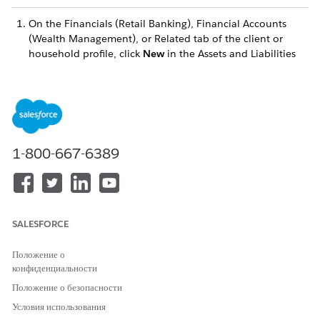
On the Financials (Retail Banking), Financial Accounts
(Wealth Management), or Related tab of the client or
household profile, click
New
in the Assets and Liabilities
section.
Select
or
.
Asset
Liability
Enter the information and save the record.
1-800-667-6389
ЭТА СТАТЬЯ РЕШИЛА ВАШУ ПРОБЛЕМУ?
Оставьте свой отзыв, чтобы мы могли стать лучше!
Да
Нет
SALESFORCE
Положение о
конфиденциальности
Положение о безопасности
Условия использования