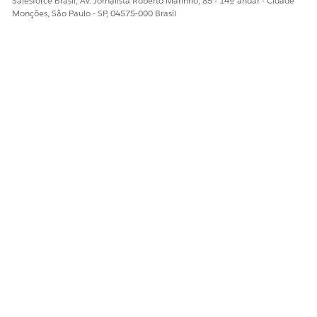
Salesforce Brasil, Av. Jornalista Roberto Marinho, 85 - 14º andar - Cidade
Monções, São Paulo - SP, 04575-000 Brasil