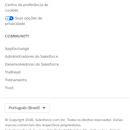
Centro de preferência de
ESTE ARTIGO RESOLVEU SEU PROBLEMA?
cookies
Diga-nos para podermos melhorar!
Suas opções de
Sim
Não
privacidade
COMMUNITY
AppExchange
Administradores do Salesforce
Desenvolvedores do Salesforce
Trailhead
Treinamento
Trust
Select Org
Português (Brasil)
© Copyright 2026, Salesforce.com Inc. Todos os direitos reservados. Várias
marcas comerciais dos respectivos proprietários.