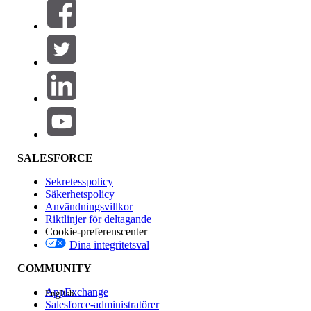
Filter (0)
VÄLJ FILTER
Lägg till
Produktområde
Funktionspåverkan
SALESFORCE
Sekretesspolicy
Säkerhetspolicy
Användningsvillkor
Riktlinjer för deltagande
Cookie-preferenscenter
Dina integritetsval
Version
COMMUNITY
AppExchange
English
Salesforce-administratörer