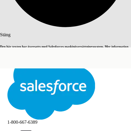
Sök
Stäng
Den här texten har översatts med Salesforces maskinöversättningssystem. Mer information
Byt till engelska
Inte nu
här
.
Stäng
Stäng
1-800-667-6389