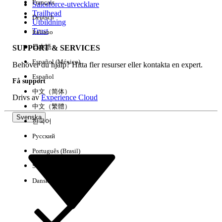
Français
Salesforce-utvecklare
Trailhead
Deutsch
Händelse
Utbildning
Trust
Italiano
日本語
SUPPORT & SERVICES
Español (México)
Behöver du hjälp? Hitta fler resurser eller kontakta en expert.
Rensa alla
Klart
Español
Få support
中文（简体）
Drivs av
Experience Cloud
中文（繁體）
Svenska
한국어
Русский
Português (Brasil)
Suomi
Dansk
Inga resultat