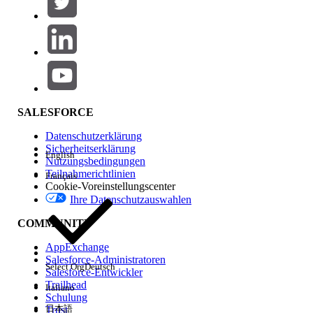
Produktbereich
Hinzufügen
Auswirkungen auf Funktionen
SALESFORCE
Datenschutzerklärung
Sicherheitserklärung
English
Nutzungsbedingungen
Teilnahmerichtlinien
Français
Cookie-Voreinstellungscenter
Ihre Datenschutzauswahlen
Edition
COMMUNITY
AppExchange
Salesforce-Administratoren
Select Org
Deutsch
Salesforce-Entwickler
Trailhead
Italiano
Erfahrung
Schulung
日本語
Trust