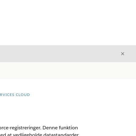
Luk
Luk
ERVICES CLOUD
rce-registreringer. Denne funktion
med at vedligeholde datastandarder