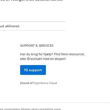
ud aktiveret.
ta fra brugerindsendte
ideringssystem til at sammenligne
SUPPORT & SERVICES
alidering og fremhæver
ereret forklaring om forskellen.
Har du brug for hjælp? Find flere ressourcer,
eller få kontakt med en ekspert.
Få support
ktur med andre sikkerhedsbeskyttelser
eller skadelige svar. Gennemse
Drevet af
Experience Cloud
. Hvis du ønsker oplysninger om brug,
Trust and Compliance Documentation
.
erer valideringssystemet og definerer
ige varemærker tilhører deres respektive ejere.