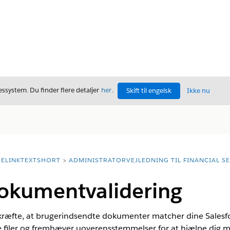
ssystem. Du finder flere detaljer
her
.
Skift til engelsk
Ikke nu
ELINKTEXTSHORT
ADMINISTRATORVEJLEDNING TIL FINANCIAL S
dokumentvalidering
ekræfte, at brugerindsendte dokumenter matcher dine Salesfo
 filer og fremhæver uoverensstemmelser for at hjælpe dig 