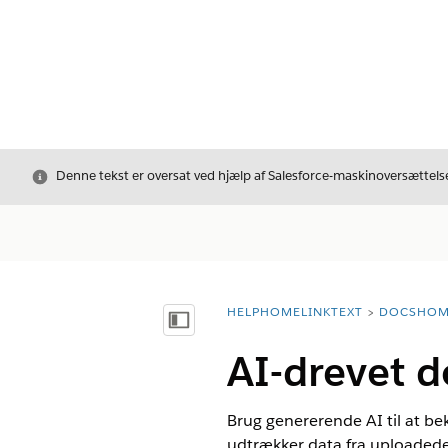
Luk
Denne tekst er oversat ved hjælp af Salesforce-maskinoversættelse
HELPHOMELINKTEXT
DOCSHOM
breadcrumbDescription
Vis indholdsfortegnelse
AI-drevet 
Brug genererende AI til at b
udtrækker data fra uploadede