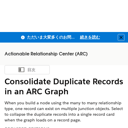
ただいま大変多くのお問い合わせをいただいており、ご連絡までにお時間を頂戴しております
続きを読む
Clo
Actionable Relationship Center (ARC)
目次
目次を表示
Consolidate Duplicate Records
in an ARC Graph
When you build a node using the many to many relationship
type, one record can exist on multiple junction objects. Select
to collapse the duplicate records into a single record card
when the graph loads on a record page.