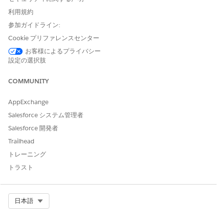
On the Properties tab, Relationship Type Many-
NOTE
利用規約
to-Many must be enabled to use Show Duplicate
Records.
参加ガイドライン:
Cookie プリファレンスセンター
On the Display tab, select
Show Duplicate Records
.
お客様によるプライバシー
Below Unique Identifying Field, click
Select an Option
設定の選択肢
to select an identifying field that will be used to
differentiate between junction objects records.
COMMUNITY
In the Unique Identifying Field, the vales are from the
Junction Object.
AppExchange
Salesforce システム管理者
Configure the node Properties and Actions tabs and then
save your graph.
Salesforce 開発者
Trailhead
トレーニング
トラスト
Select Org
日本語