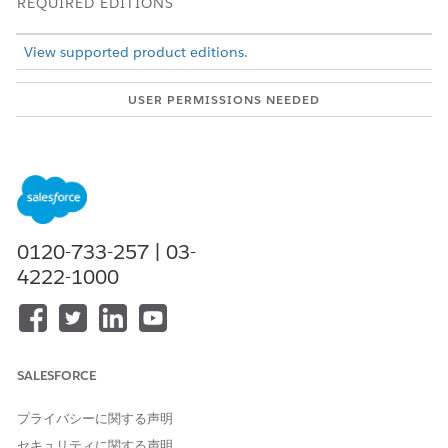
REQUIRED EDITIONS
View supported product editions.
USER PERMISSIONS NEEDED
To consolidate duplicate
View permissions
records in ARC graphs:
information.
There is a limit of 5 junction records per record when
duplicate record is enabled.
If duplicate records is disabled, when the graph loads
0120-733-257 | 03-
duplicate records are displayed as separate cards.
4222-1000
From Setup, in the Quick Find box, enter
Relationship
Graphs
, and then select
Relationship Graphs
.
Click
New Relationship Graph
or edit an existing graph.
SALESFORCE
プライバシーに関する声明
セキュリティに関する声明