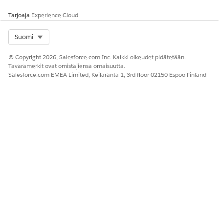
Tarjoaja
Experience Cloud
Select Org
Suomi
© Copyright 2026, Salesforce.com Inc. Kaikki oikeudet pidätetään.
Tavaramerkit ovat omistajiensa omaisuutta.
Salesforce.com EMEA Limited, Keilaranta 1, 3rd floor 02150 Espoo Finland