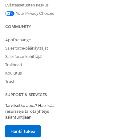
Evästeasetusten keskus
Your Privacy Choices
COMMUNITY
AppExchange
Salesforce-pääkäyttäjät
Salesforce-kehittäjät
SEE ALSO
Trailhead
Customize Record Pages Using ARC Components
Koulutus
Trust
SUPPORT & SERVICES
RATKAISIKO TÄMÄ ARTIKKELI ONGELMASI?
Anna palautetta, jotta voimme kehittyä!
Tarvitsetko apua? Hae lisää
resursseja tai ota yhteys
Kyllä
Ei
asiantuntijaan.
Hanki tukea