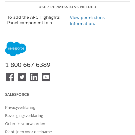
USER PERMISSIONS NEEDED
To add the ARC Highlights
View permissions
Panel component to a
information.
record page:
AND
Customize Application user
permission
In Lighting App Builder, on the record page that you're
1-800-667-6389
editing, select the ARC tab on the canvas.
Drag the
ARC Highlights Panel
component from the
Components panel to the ARC tab.
Save your changes.
SALESFORCE
Privacyverklaring
Beveiligingsverklaring
Gebruiksvoorwaarden
Richtlijnen voor deelname