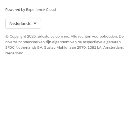
HEEFT DIT ARTIKEL UW PROBLEEM OPGELOST?
Laat ons weten wat we kunnen doen om te verbeteren!
Powered by
Experience Cloud
Ja
Nee
Select Org
Nederlands
© Copyright 2026, salesforce.com inc. Alle rechten voorbehouden. De
diverse handelsmerken zijn eigendom van de respectieve eigenaren.
SFDC Netherlands BV, Gustav Mahlerlaan 2970, 1081 LA, Amsterdam,
Nederland