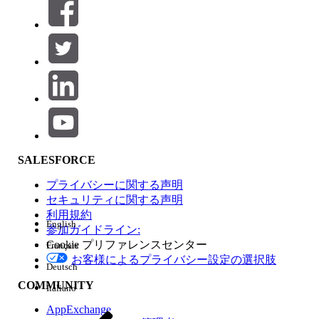
絞り込み条件 (0)
絞り込み条件を選択
追加
製品エリア
SALESFORCE
機能の影響
プライバシーに関する声明
セキュリティに関する声明
利用規約
English
参加ガイドライン:
Cookie プリファレンスセンター
Français
エディション
お客様によるプライバシー設定の選択肢
Deutsch
COMMUNITY
Italiano
AppExchange