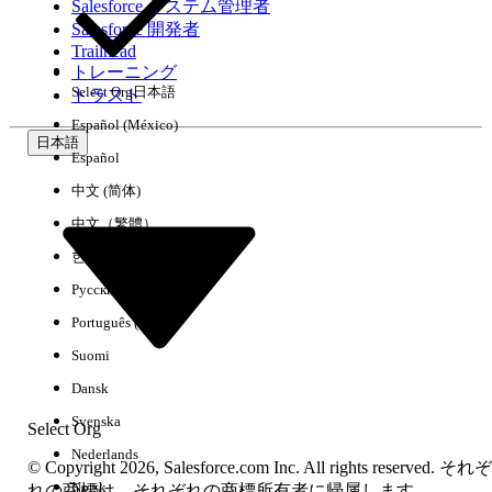
Salesforce システム管理者
Salesforce 開発者
環境
Trailhead
トレーニング
Select Org
日本語
トラスト
Español (México)
日本語
Español
すべてクリア
完了
中文 (简体)
中文（繁體）
한국어
Русский
Português (Brasil)
Suomi
Dansk
Svenska
Select Org
Nederlands
© Copyright 2026, Salesforce.com Inc. All rights reserved. それぞ
Norsk
結果がありません
れの商標は、それぞれの商標所有者に帰属します。