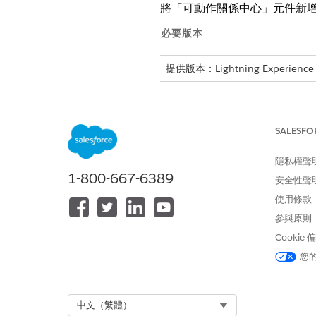
將「可動作關係中心」元件新
必要版本
提供版本：Lightning Experience
提供版本：
Professional
、
Enterpr
您只能將「可動作關係中心」
SALESFO
在記錄頁面上的「設定」功能表
隱私權聲
在 Lightning 應用程式產生器
1-800-667-6389
(選用) 在「ARC - Financial
安全性聲
(選用) 若要在詳細資料面板中
使用條款
參與原則
若要顯示所選記
備註
Cookie
您
(選用) 新增篩選條件以限制使
按一下「
新增篩選條件
」。
Select Org
中文（繁體）
選取「
進階」