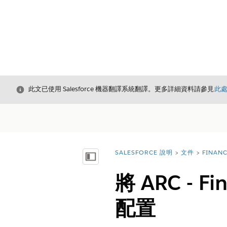
結束
此文已使用 Salesforce 機器翻譯系統翻譯。更多詳細資料請參見
此
SALESFORCE 說明
文件
FINAN
您位於此處：
顯示目錄
將 ARC - F
配置