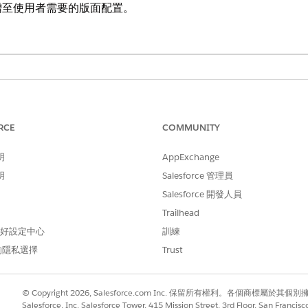
增至使用者需要的版面配置。
ise
及
Unlimited
Edition
元件新增至「帳戶」或「連絡人」物件的版面配置。
RCE
COMMUNITY
中，選取「
編輯頁面
」。
明
AppExchange
中,將
ARC - Financial Services Cloud
拖曳至頁面上。
 Services Cloud」內容窗格中,輸入類似 ARC 的標籤。
明
Salesforce 管理員
顯示所選記錄的「合規性資料共用」參與者,請選取「
顯示參與者
」。
Salesforce 開發人員
Trailhead
錄的參與者,您必須為組織啟用「合規性資料共用」。
 偏好設定中心
訓練
的隱私選擇
Trust
用者檢視元件的能力。
© Copyright 2026, Salesforce.com Inc. 保留所有權利。各個商標屬於其個
Salesforce, Inc. Salesforce Tower, 415 Mission Street, 3rd Floor, San Francis